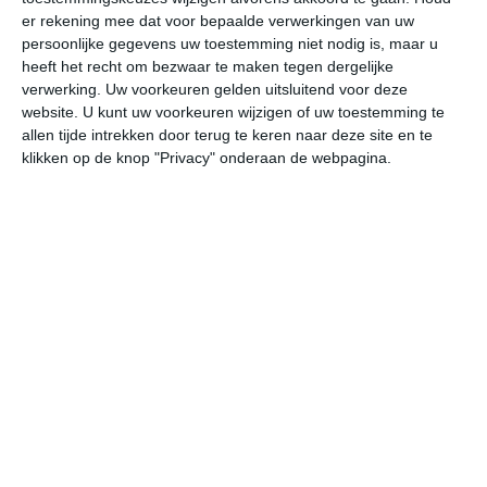
er rekening mee dat voor bepaalde verwerkingen van uw
persoonlijke gegevens uw toestemming niet nodig is, maar u
do
vr
za
zo
ma
heeft het recht om bezwaar te maken tegen dergelijke
verwerking. Uw voorkeuren gelden uitsluitend voor deze
website. U kunt uw voorkeuren wijzigen of uw toestemming te
10°
5°
11°
2°
9°
3°
9°
1°
9°
1°
allen tijde intrekken door terug te keren naar deze site en te
klikken op de knop "Privacy" onderaan de webpagina.
9°C
9°C
7°C
6°C
5°C
5
08:00
11:00
14:00
17:00
20:00
23
08:00
11:00
14:00
17:00
20:00
23
O 3
ZZO 3
ZZO 4
Z 4
ZZW 4
ZW
08:00
11:00
14:00
17:00
20:00
23