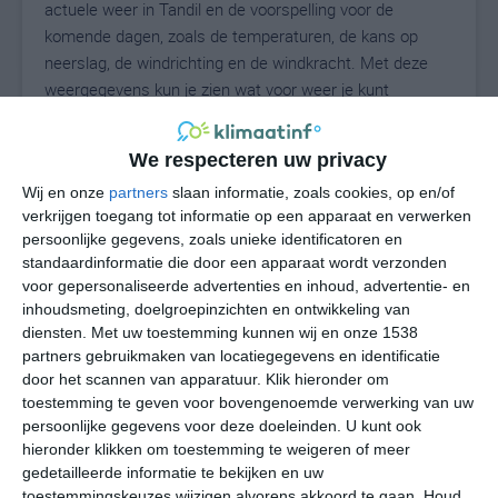
actuele weer in Tandil en de voorspelling voor de
komende dagen, zoals de temperaturen, de kans op
neerslag, de windrichting en de windkracht. Met deze
weergegevens kun je zien wat voor weer je kunt
verwachten in Tandil. Op basis van de
klimaatstatistieken beschrijven we het weer per maand
We respecteren uw privacy
in Tandil. Dit is geen langetermijnverwachting, maar
Wij en onze
partners
slaan informatie, zoals cookies, op en/of
geeft het gemiddelde weerbeeld voor alle maanden van
verkrijgen toegang tot informatie op een apparaat en verwerken
het jaar. Wil je de uitgebreide weersverwachting voor
persoonlijke gegevens, zoals unieke identificatoren en
Tandil zien? Op de pagina met extra weerinformatie
standaardinformatie die door een apparaat wordt verzonden
tonen we de kans op sneeuw, de gevoelstemperatuur,
voor gepersonaliseerde advertenties en inhoud, advertentie- en
de zichtbaarheid, de UV-kracht, de luchtdruk en meer
inhoudsmeting, doelgroepinzichten en ontwikkeling van
goede weerinfo.
diensten.
Met uw toestemming kunnen wij en onze 1538
partners gebruikmaken van locatiegegevens en identificatie
door het scannen van apparatuur. Klik hieronder om
toestemming te geven voor bovengenoemde verwerking van uw
8
N
persoonlijke gegevens voor deze doeleinden. U kunt ook
°C
hieronder klikken om toestemming te weigeren of meer
L
gedetailleerde informatie te bekijken en uw
W
toestemmingskeuzes wijzigen alvorens akkoord te gaan.
Houd