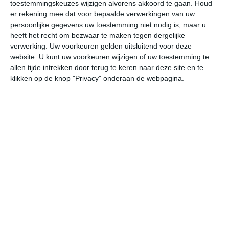
toestemmingskeuzes wijzigen alvorens akkoord te gaan.
Houd
W
er rekening mee dat voor bepaalde verwerkingen van uw
persoonlijke gegevens uw toestemming niet nodig is, maar u
heeft het recht om bezwaar te maken tegen dergelijke
za
zo
ma
di
wo
verwerking. Uw voorkeuren gelden uitsluitend voor deze
website. U kunt uw voorkeuren wijzigen of uw toestemming te
allen tijde intrekken door terug te keren naar deze site en te
4°
-1°
4°
-1°
7°
1°
5°
-3°
4°
-4°
klikken op de knop "Privacy" onderaan de webpagina.
1°C
2°C
3°C
3°C
2°C
2
09:00
12:00
15:00
18:00
21:00
00
09:00
12:00
15:00
18:00
21:00
00
ZZW 4
ZZW 5
ZZW 5
ZZW 4
ZZW 4
ZZ