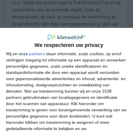
Cruz. Bekijk het actuele weer in Puerto Santa Cruz en de
voorspelling voor de komende dagen, zoals de
temperaturen, de kans op neerslag, de windrichting en
de windkracht. Met deze weergegevens kun je zien wat
voor weer je kunt verwachten in Puerto Santa Cruz. Op
basis van de klimaatstatistieken beschrijven we het
We respecteren uw privacy
weer per maand in Puerto Santa Cruz. Dit is geen
langetermijnverwachting, maar geeft het gemiddelde
Wij en onze
partners
slaan informatie, zoals cookies, op en/of
weerbeeld voor alle maanden van het jaar. Wil je de
verkrijgen toegang tot informatie op een apparaat en verwerken
uitgebreide weersverwachting voor Puerto Santa Cruz
persoonlijke gegevens, zoals unieke identificatoren en
standaardinformatie die door een apparaat wordt verzonden
zien? Op de pagina met extra weerinformatie tonen we
voor gepersonaliseerde advertenties en inhoud, advertentie- en
de kans op sneeuw, de gevoelstemperatuur, de
inhoudsmeting, doelgroepinzichten en ontwikkeling van
zichtbaarheid, de UV-kracht, de luchtdruk en meer goede
diensten.
Met uw toestemming kunnen wij en onze 1538
weerinfo.
partners gebruikmaken van locatiegegevens en identificatie
door het scannen van apparatuur. Klik hieronder om
toestemming te geven voor bovengenoemde verwerking van uw
persoonlijke gegevens voor deze doeleinden. U kunt ook
2
N
°C
hieronder klikken om toestemming te weigeren of meer
gedetailleerde informatie te bekijken en uw
L