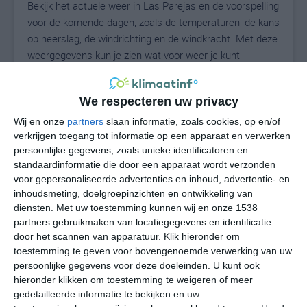
Bekijk het actuele weer in Las Parejas en de voorspelling
voor de komende dagen, zoals de temperaturen, de kans
op neerslag, de windrichting en de windkracht. Met deze
weergegevens kun je zien wat voor weer je kunt
verwachten in Las Parejas. Op basis van de
klimaatstatistieken beschrijven we het weer per maand
We respecteren uw privacy
in Las Parejas. Dit is geen langetermijnverwachting,
maar geeft het gemiddelde weerbeeld voor alle
Wij en onze
partners
slaan informatie, zoals cookies, op en/of
verkrijgen toegang tot informatie op een apparaat en verwerken
maanden van het jaar. Wil je de uitgebreide
persoonlijke gegevens, zoals unieke identificatoren en
weersverwachting voor Las Parejas zien? Op de pagina
standaardinformatie die door een apparaat wordt verzonden
met extra weerinformatie tonen we de kans op sneeuw,
voor gepersonaliseerde advertenties en inhoud, advertentie- en
de gevoelstemperatuur, de zichtbaarheid, de UV-kracht,
inhoudsmeting, doelgroepinzichten en ontwikkeling van
de luchtdruk en meer goede weerinfo.
diensten.
Met uw toestemming kunnen wij en onze 1538
partners gebruikmaken van locatiegegevens en identificatie
door het scannen van apparatuur. Klik hieronder om
toestemming te geven voor bovengenoemde verwerking van uw
8
N
°C
persoonlijke gegevens voor deze doeleinden. U kunt ook
hieronder klikken om toestemming te weigeren of meer
L
gedetailleerde informatie te bekijken en uw
W