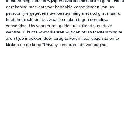
toestemmingskeuzes wijzigen alvorens akkoord te gaan.
Houd
er rekening mee dat voor bepaalde verwerkingen van uw
persoonlijke gegevens uw toestemming niet nodig is, maar u
za
zo
ma
di
wo
heeft het recht om bezwaar te maken tegen dergelijke
verwerking. Uw voorkeuren gelden uitsluitend voor deze
website. U kunt uw voorkeuren wijzigen of uw toestemming te
13°
5°
14°
2°
12°
2°
12°
3°
8°
7°
allen tijde intrekken door terug te keren naar deze site en te
klikken op de knop "Privacy" onderaan de webpagina.
7°C
12°C
13°C
9°C
6°C
4
10:00
13:00
16:00
19:00
22:00
01
10:00
13:00
16:00
19:00
22:00
01
ZW 4
ZZW 4
ZW 4
WZW 2
W 1
WN
10:00
13:00
16:00
19:00
22:00
01