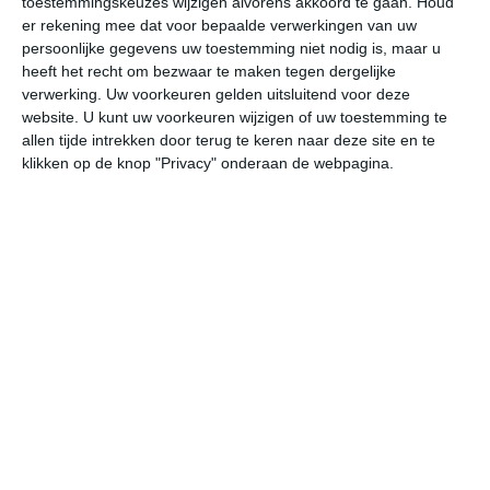
toestemmingskeuzes wijzigen alvorens akkoord te gaan.
Houd
er rekening mee dat voor bepaalde verwerkingen van uw
persoonlijke gegevens uw toestemming niet nodig is, maar u
do
vr
za
zo
ma
heeft het recht om bezwaar te maken tegen dergelijke
verwerking. Uw voorkeuren gelden uitsluitend voor deze
website. U kunt uw voorkeuren wijzigen of uw toestemming te
12°
7°
14°
2°
10°
1°
9°
-2°
7°
1°
allen tijde intrekken door terug te keren naar deze site en te
klikken op de knop "Privacy" onderaan de webpagina.
7°C
10°C
12°C
12°C
9°C
7
08:00
11:00
14:00
17:00
20:00
23
08:00
11:00
14:00
17:00
20:00
23
ONO 1
ONO 2
NNW 3
N 2
N 2
NO
08:00
11:00
14:00
17:00
20:00
23