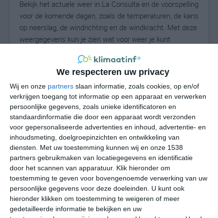
Bekijk het actuele weer in La Consulta en de voorspelling
voor de komende dagen, zoals de temperaturen, de kans
op neerslag, de windrichting en de windkracht. Met deze
weergegevens kun je zien wat voor weer je kunt
verwachten in La Consulta. Op basis van de
klimaatstatistieken beschrijven we het weer per maand
We respecteren uw privacy
in La Consulta. Dit is geen langetermijnverwachting,
maar geeft het gemiddelde weerbeeld voor alle
Wij en onze
partners
slaan informatie, zoals cookies, op en/of
verkrijgen toegang tot informatie op een apparaat en verwerken
maanden van het jaar. Wil je de uitgebreide
persoonlijke gegevens, zoals unieke identificatoren en
weersverwachting voor La Consulta zien? Op de pagina
standaardinformatie die door een apparaat wordt verzonden
met extra weerinformatie tonen we de kans op sneeuw,
voor gepersonaliseerde advertenties en inhoud, advertentie- en
de gevoelstemperatuur, de zichtbaarheid, de UV-kracht,
inhoudsmeting, doelgroepinzichten en ontwikkeling van
de luchtdruk en meer goede weerinfo.
diensten.
Met uw toestemming kunnen wij en onze 1538
partners gebruikmaken van locatiegegevens en identificatie
door het scannen van apparatuur. Klik hieronder om
toestemming te geven voor bovengenoemde verwerking van uw
10
N
°C
persoonlijke gegevens voor deze doeleinden. U kunt ook
hieronder klikken om toestemming te weigeren of meer
L
gedetailleerde informatie te bekijken en uw
W