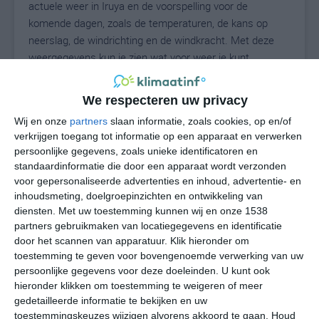
actuele weer in Iruya en de voorspelling voor de
komende dagen, zoals de temperaturen, de kans op
neerslag, de windrichting en de windkracht. Met deze
weergegevens kun je zien wat voor weer je kunt
verwachten in Iruya. Op basis van de klimaatstatistieken
beschrijven we het weer per maand in Iruya. Dit is geen
We respecteren uw privacy
langetermijnverwachting, maar geeft het gemiddelde
Wij en onze
partners
slaan informatie, zoals cookies, op en/of
weerbeeld voor alle maanden van het jaar. Wil je de
verkrijgen toegang tot informatie op een apparaat en verwerken
uitgebreide weersverwachting voor Iruya zien? Op de
persoonlijke gegevens, zoals unieke identificatoren en
pagina met extra weerinformatie tonen we de kans op
standaardinformatie die door een apparaat wordt verzonden
sneeuw, de gevoelstemperatuur, de zichtbaarheid, de
voor gepersonaliseerde advertenties en inhoud, advertentie- en
UV-kracht, de luchtdruk en meer goede weerinfo.
inhoudsmeting, doelgroepinzichten en ontwikkeling van
diensten.
Met uw toestemming kunnen wij en onze 1538
partners gebruikmaken van locatiegegevens en identificatie
door het scannen van apparatuur. Klik hieronder om
16
N
toestemming te geven voor bovengenoemde verwerking van uw
°C
persoonlijke gegevens voor deze doeleinden. U kunt ook
L
hieronder klikken om toestemming te weigeren of meer
W
gedetailleerde informatie te bekijken en uw
toestemmingskeuzes wijzigen alvorens akkoord te gaan.
Houd