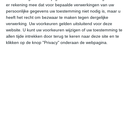
er rekening mee dat voor bepaalde verwerkingen van uw
do
vr
za
zo
ma
persoonlijke gegevens uw toestemming niet nodig is, maar u
heeft het recht om bezwaar te maken tegen dergelijke
verwerking. Uw voorkeuren gelden uitsluitend voor deze
22°
8°
23°
8°
22°
9°
23°
10°
10°
5°
website. U kunt uw voorkeuren wijzigen of uw toestemming te
allen tijde intrekken door terug te keren naar deze site en te
20°C
10°C
9°C
8°C
9°C
12
klikken op de knop "Privacy" onderaan de webpagina.
18:00
21:00
00:00
03:00
06:00
09
18:00
21:00
00:00
03:00
06:00
09
ZZW 4
ONO 2
W 1
ZZW 1
W 1
W
18:00
21:00
00:00
03:00
06:00
09