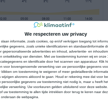
6°C
4°C
3°C
7°C
11°C
02:00
05:00
08:00
11:00
14:00
We respecteren uw privacy
02:00
05:00
08:00
11:00
14:00
slaan informatie, zoals cookies, op en/of verkrijgen toegang tot infor
lijke gegevens, zoals unieke identificatoren en standaardinformatie d
ZW 4
WZW 4
WZW 4
WZW 4
WZW 5
r gepersonaliseerde advertenties en inhoud, advertentie- en inhoudsm
n ontwikkeling van diensten.
Met uw toestemming kunnen wij en onze 
atiegegevens en identificatie door het scannen van apparatuur. Klik 
02:00
05:00
08:00
11:00
14:00
en voor bovengenoemde verwerking van uw persoonlijke gegevens voo
 klikken om toestemming te weigeren of meer gedetailleerde informatie
wijzigen alvorens akkoord te gaan.
Houd er rekening mee dat voor b
 persoonlijke gegevens uw toestemming niet nodig is, maar u heeft h
lijke verwerking. Uw voorkeuren gelden uitsluitend voor deze website
of uw toestemming te allen tijde intrekken door terug te keren naar deze
" onderaan de webpagina.