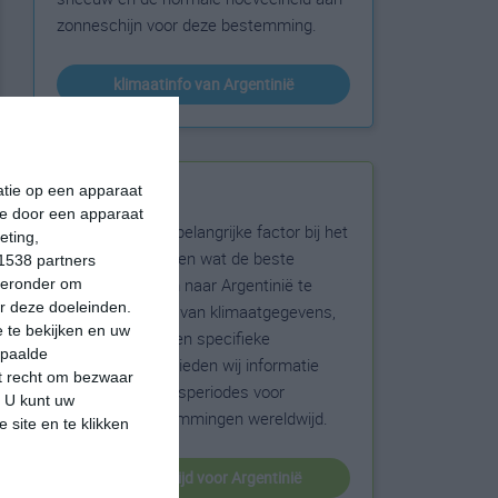
zonneschijn voor deze bestemming.
klimaatinfo van Argentinië
matie op een apparaat
Beste reistijd
ie door een apparaat
Het weer is een belangrijke factor bij het
eting,
reizen. Wil je weten wat de beste
1538 partners
maanden zijn om naar Argentinië te
hieronder om
r deze doeleinden.
reizen? Op basis van klimaatgegevens,
 te bekijken en uw
weersextremen en specifieke
epaalde
weerinformatie bieden wij informatie
et recht om bezwaar
over de beste reisperiodes voor
. U kunt uw
duizenden bestemmingen wereldwijd.
 site en te klikken
beste reistijd voor Argentinië