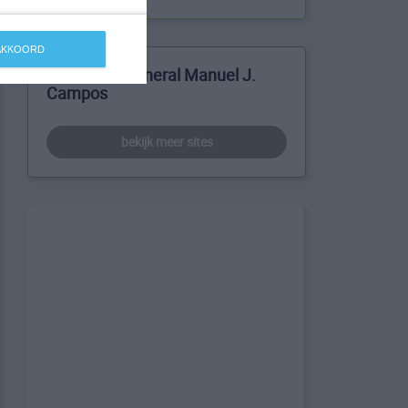
 AKKOORD
Meer over General Manuel J.
Campos
bekijk meer sites