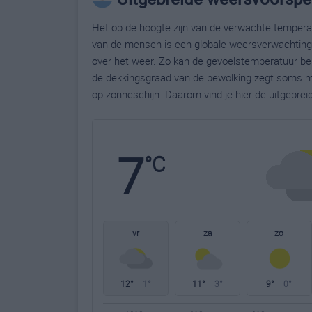
Het op de hoogte zijn van de verwachte temperatu
van de mensen is een globale weersverwachting g
over het weer. Zo kan de gevoelstemperatuur bela
de dekkingsgraad van de bewolking zegt soms m
op zonneschijn. Daarom vind je hier de uitgebre
7
°C
vr
za
zo
12°
1°
11°
3°
9°
0°