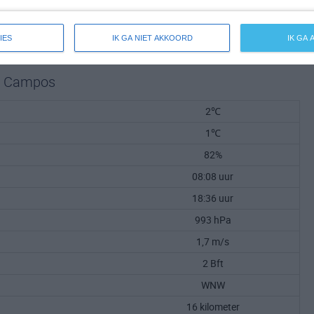
IES
IK GA NIET AKKOORD
IK GA
J. Campos
2℃
1℃
82%
08:08 uur
18:36 uur
993 hPa
1,7 m/s
2 Bft
WNW
16 kilometer