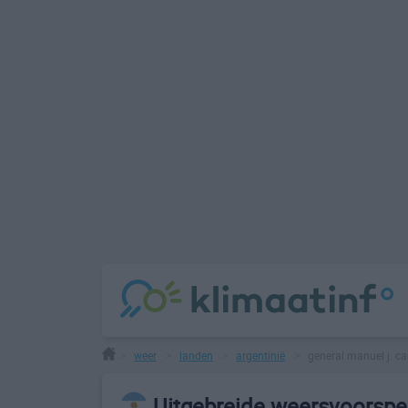
weer
landen
argentinië
general manuel j. 
>
>
>
>
Uitgebreide weersvoorspe