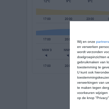
12°C
9°C
9°C
17:00
20:00
23:00
17:00
20:00
23:00
Wij en onze
partners
en verwerken persoon
NNW 3
NNW 2
WNW 3
W
wordt verzonden voo
doelgroepinzichten e
gebruikmaken van loc
17:00
20:00
23:00
toestemming te gev
U kunt ook hieronder
toestemmingskeuzes 
verwerkingen van uw
te maken tegen derge
voorkeuren wijzigen 
op de knop "Privacy