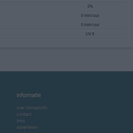
0%
0 mm/uur
0 mm/uur
UV 0
informatie
over klimaatinfo
contact
links
adverteren