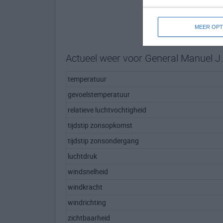
MEER OPT
Actueel weer voor General Manuel 
temperatuur
gevoelstemperatuur
relatieve luchtvochtigheid
tijdstip zonsopkomst
tijdstip zonsondergang
luchtdruk
windsnelheid
windkracht
windrichting
zichtbaarheid