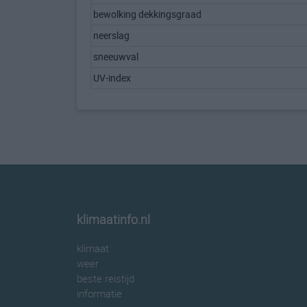
bewolking dekkingsgraad
neerslag
sneeuwval
UV-index
klimaatinfo.nl
klimaat
weer
beste reistijd
informatie