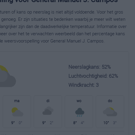
ren of kans op neerslag is niet altijd voldoende. Voor het gros
enoeg. Er zijn situaties te bedenken waarbij je meer wilt weten
ngrijker zijn dan de daadwerkelijke temperatuur. Informatie over
eer over het te verwachten weerbeeld dan het percentage kans
ide weersvoorspelling voor General Manuel J. Campos.
Neerslagkans: 52%
Luchtvochtigheid: 62%
Windkracht: 3
ma
di
wo
do
9°
0°
9°
2°
8°
4°
10°
3°