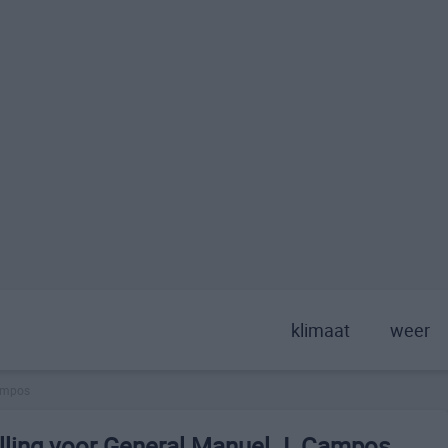
klimaat
weer
campos
lling voor General Manuel J. Campos