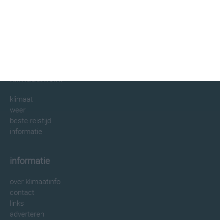
klimaatinfo.nl
klimaat
weer
beste reistijd
informatie
informatie
over klimaatinfo
contact
links
adverteren