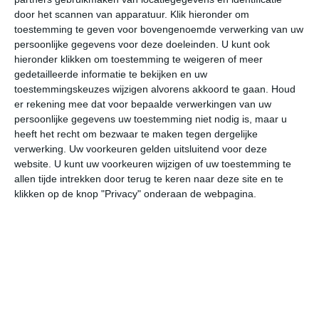
door het scannen van apparatuur. Klik hieronder om
toestemming te geven voor bovengenoemde verwerking van uw
32°
14°
20°
8°
27°
4°
17°
5°
11°
8°
persoonlijke gegevens voor deze doeleinden. U kunt ook
hieronder klikken om toestemming te weigeren of meer
22°C
30°C
32°C
21°C
17°C
15
gedetailleerde informatie te bekijken en uw
toestemmingskeuzes wijzigen alvorens akkoord te gaan.
Houd
er rekening mee dat voor bepaalde verwerkingen van uw
persoonlijke gegevens uw toestemming niet nodig is, maar u
11:00
14:00
17:00
20:00
23:00
02
heeft het recht om bezwaar te maken tegen dergelijke
verwerking. Uw voorkeuren gelden uitsluitend voor deze
website. U kunt uw voorkeuren wijzigen of uw toestemming te
allen tijde intrekken door terug te keren naar deze site en te
11:00
14:00
17:00
20:00
23:00
02
klikken op de knop "Privacy" onderaan de webpagina.
OZO 1
OZO 2
ZO 2
ZZW 4
ZZW 3
ZZ
11:00
14:00
17:00
20:00
23:00
02