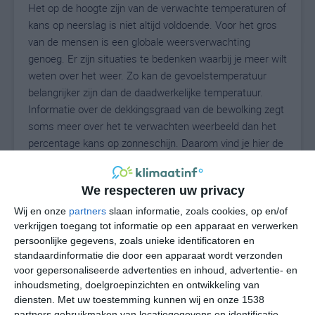
Het op de hoogte zijn van de verwachte temperaturen of
kans op neerslag is niet altijd voldoende. Voor het gros
van de mensen is een globale weersverwachting
genoeg. Er zijn situaties te bedenken waarbij je meer wilt
weten over het weer. Zo kan de gevoelstemperatuur
belangrijker zijn dan de daadwerkelijke temperatuur.
Informatie over de dekkingsgraad van de bewolking zegt
soms meer over het te verwachten weerbeeld dan het
percentage kans op zonneschijn. Daarom vind je hier de
uitgebreide weersvoorspelling voor El Carmen de Bolívar.
We respecteren uw privacy
Wij en onze
partners
slaan informatie, zoals cookies, op en/of
21
N
°C
verkrijgen toegang tot informatie op een apparaat en verwerken
L
persoonlijke gegevens, zoals unieke identificatoren en
standaardinformatie die door een apparaat wordt verzonden
W
voor gepersonaliseerde advertenties en inhoud, advertentie- en
inhoudsmeting, doelgroepinzichten en ontwikkeling van
do
vr
za
zo
ma
diensten.
Met uw toestemming kunnen wij en onze 1538
partners gebruikmaken van locatiegegevens en identificatie