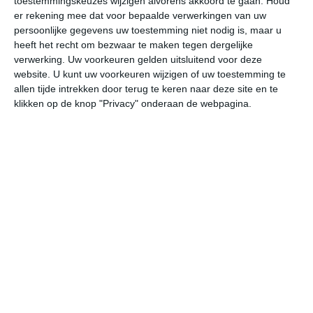
toestemmingskeuzes wijzigen alvorens akkoord te gaan.
Houd
W
er rekening mee dat voor bepaalde verwerkingen van uw
persoonlijke gegevens uw toestemming niet nodig is, maar u
heeft het recht om bezwaar te maken tegen dergelijke
vr
za
zo
ma
di
verwerking. Uw voorkeuren gelden uitsluitend voor deze
website. U kunt uw voorkeuren wijzigen of uw toestemming te
allen tijde intrekken door terug te keren naar deze site en te
19°
18°
25°
18°
19°
15°
16°
13°
16°
13°
klikken op de knop "Privacy" onderaan de webpagina.
18°C
18°C
19°C
18°C
18°C
18
10:00
13:00
16:00
19:00
22:00
01
10:00
13:00
16:00
19:00
22:00
01
ZW 3
WZW 3
ZW 2
W 1
N 2
NN