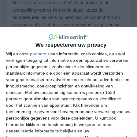
Bekijk het actuele weer in Port Saint John’s en de
voorspelling voor de komende dagen, zoals de
temperaturen, de kans op neerslag, de windrichting en
de windkracht. Met deze weergegevens kun je zien wat
voor weer je kunt verwachten in Port Saint John’s. Op
basis van de klimaatstatistieken beschrijven we het
We respecteren uw privacy
weer per maand in Port Saint John’s. Dit is geen
langetermijnverwachting, maar geeft het gemiddelde
Wij en onze
partners
slaan informatie, zoals cookies, op en/of
verkrijgen toegang tot informatie op een apparaat en verwerken
weerbeeld voor alle maanden van het jaar. Wil je de
persoonlijke gegevens, zoals unieke identificatoren en
uitgebreide weersverwachting voor Port Saint John’s
standaardinformatie die door een apparaat wordt verzonden
zien? Op de pagina met extra weerinformatie tonen we
voor gepersonaliseerde advertenties en inhoud, advertentie- en
de kans op sneeuw, de gevoelstemperatuur, de
inhoudsmeting, doelgroepinzichten en ontwikkeling van
zichtbaarheid, de UV-kracht, de luchtdruk en meer goede
diensten.
Met uw toestemming kunnen wij en onze 1538
weerinfo.
partners gebruikmaken van locatiegegevens en identificatie
door het scannen van apparatuur. Klik hieronder om
toestemming te geven voor bovengenoemde verwerking van uw
persoonlijke gegevens voor deze doeleinden. U kunt ook
18
N
hieronder klikken om toestemming te weigeren of meer
°C
gedetailleerde informatie te bekijken en uw
L