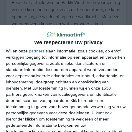
Bekijk het actuele weer in Barkly West en de voorspelling
voor de komende dagen, zoals de temperaturen, de kans
op neerslag, de windrichting en de windkracht. Met deze
weergegevens kun je zien wat voor weer je kunt
verwachten in Barkly West. Op basis van de
klimaatstatistieken beschrijven we het weer per maand
We respecteren uw privacy
in Barkly West. Dit is geen langetermijnverwachting,
Wij en onze
partners
slaan informatie, zoals cookies, op en/of
maar geeft het gemiddelde weerbeeld voor alle
verkrijgen toegang tot informatie op een apparaat en verwerken
maanden van het jaar. Wil je de uitgebreide
persoonlijke gegevens, zoals unieke identificatoren en
weersverwachting voor Barkly West zien? Op de pagina
standaardinformatie die door een apparaat wordt verzonden
met extra weerinformatie tonen we de kans op sneeuw,
voor gepersonaliseerde advertenties en inhoud, advertentie- en
de gevoelstemperatuur, de zichtbaarheid, de UV-kracht,
inhoudsmeting, doelgroepinzichten en ontwikkeling van
de luchtdruk en meer goede weerinfo.
diensten.
Met uw toestemming kunnen wij en onze 1538
partners gebruikmaken van locatiegegevens en identificatie
door het scannen van apparatuur. Klik hieronder om
toestemming te geven voor bovengenoemde verwerking van uw
14
N
persoonlijke gegevens voor deze doeleinden. U kunt ook
°C
hieronder klikken om toestemming te weigeren of meer
L
gedetailleerde informatie te bekijken en uw
W
toestemmingskeuzes wijzigen alvorens akkoord te gaan.
Houd