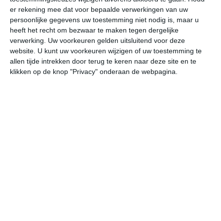
er rekening mee dat voor bepaalde verwerkingen van uw
persoonlijke gegevens uw toestemming niet nodig is, maar u
vr
za
zo
ma
di
heeft het recht om bezwaar te maken tegen dergelijke
verwerking. Uw voorkeuren gelden uitsluitend voor deze
website. U kunt uw voorkeuren wijzigen of uw toestemming te
26°
1°
27°
5°
21°
5°
12°
3°
11°
4°
allen tijde intrekken door terug te keren naar deze site en te
klikken op de knop "Privacy" onderaan de webpagina.
25°C
26°C
17°C
10°C
7°C
5
13:00
16:00
19:00
22:00
01:00
04
13:00
16:00
19:00
22:00
01:00
04
NNW 2
NNW 1
OZO 1
O 1
ONO 1
NO
13:00
16:00
19:00
22:00
01:00
04