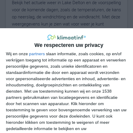
Bekijk het actuele weer in Lake Delton en de voorspelling
voor de komende dagen, zoals de temperaturen, de kans
op neerslag, de windrichting en de windkracht. Met deze
weergegevens kun je zien wat voor weer je kunt
verwachten in Lake Delton. Op basis van de
klimaatstatistieken beschrijven we het weer per maand
in Lake Delton. Dit is geen langetermijnverwachting,
We respecteren uw privacy
maar geeft het gemiddelde weerbeeld voor alle
Wij en onze
partners
slaan informatie, zoals cookies, op en/of
maanden van het jaar. Wil je de uitgebreide
verkrijgen toegang tot informatie op een apparaat en verwerken
weersverwachting voor Lake Delton zien? Op de pagina
persoonlijke gegevens, zoals unieke identificatoren en
standaardinformatie die door een apparaat wordt verzonden
met extra weerinformatie tonen we de kans op sneeuw,
voor gepersonaliseerde advertenties en inhoud, advertentie- en
de gevoelstemperatuur, de zichtbaarheid, de UV-kracht,
inhoudsmeting, doelgroepinzichten en ontwikkeling van
de luchtdruk en meer goede weerinfo.
diensten.
Met uw toestemming kunnen wij en onze 1538
partners gebruikmaken van locatiegegevens en identificatie
door het scannen van apparatuur. Klik hieronder om
toestemming te geven voor bovengenoemde verwerking van uw
23
N
°C
persoonlijke gegevens voor deze doeleinden. U kunt ook
L
hieronder klikken om toestemming te weigeren of meer
gedetailleerde informatie te bekijken en uw
W