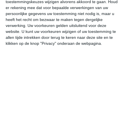
toestemmingskeuzes wijzigen alvorens akkoord te gaan.
Houd
er rekening mee dat voor bepaalde verwerkingen van uw
vr
za
zo
ma
di
persoonlijke gegevens uw toestemming niet nodig is, maar u
heeft het recht om bezwaar te maken tegen dergelijke
verwerking. Uw voorkeuren gelden uitsluitend voor deze
website. U kunt uw voorkeuren wijzigen of uw toestemming te
30°
17°
29°
15°
29°
17°
28°
18°
27°
16°
allen tijde intrekken door terug te keren naar deze site en te
klikken op de knop "Privacy" onderaan de webpagina.
16°C
18°C
21°C
26°C
28°C
29
02:00
05:00
08:00
11:00
14:00
17
02:00
05:00
08:00
11:00
14:00
17
Z 0
Z 1
ZZW 1
ZW 2
ZW 3
ZW
02:00
05:00
08:00
11:00
14:00
17