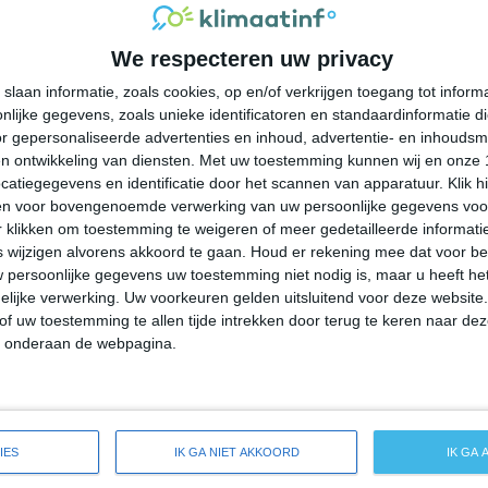
27°
18°
25°
17°
25°
16°
22°
13°
We respecteren uw privacy
28°C
27°C
23°C
21°C
20°C
slaan informatie, zoals cookies, op en/of verkrijgen toegang tot infor
lijke gegevens, zoals unieke identificatoren en standaardinformatie d
16:00
19:00
22:00
01:00
04:00
r gepersonaliseerde advertenties en inhoud, advertentie- en inhoudsm
n ontwikkeling van diensten.
Met uw toestemming kunnen wij en onze 
atiegegevens en identificatie door het scannen van apparatuur. Klik 
en voor bovengenoemde verwerking van uw persoonlijke gegevens voo
16:00
19:00
22:00
01:00
04:00
 klikken om toestemming te weigeren of meer gedetailleerde informatie
wijzigen alvorens akkoord te gaan.
Houd er rekening mee dat voor b
 persoonlijke gegevens uw toestemming niet nodig is, maar u heeft h
ZW 3
WZW 2
ZW 2
WZW 2
W 2
lijke verwerking. Uw voorkeuren gelden uitsluitend voor deze website
of uw toestemming te allen tijde intrekken door terug te keren naar deze
" onderaan de webpagina.
16:00
19:00
22:00
01:00
04:00
reide weersverwachting voor Ixonia
IES
IK GA NIET AKKOORD
IK GA