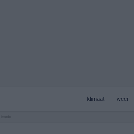
klimaat
weer
ixonia
>