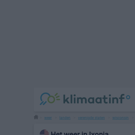
weer
landen
verenigde staten
wisconsin
>
>
>
>
Het weer in Ixonia