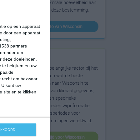
sneeuw en de normale hoeveelheid aan
zonneschijn voor deze bestemming.
klimaatinfo van Wisconsin
matie op een apparaat
ie door een apparaat
eting,
1538 partners
hieronder om
Beste reistijd
r deze doeleinden.
 te bekijken en uw
Het weer is een belangrijke factor bij het
epaalde
reizen. Wil je weten wat de beste
et recht om bezwaar
maanden zijn om naar Wisconsin te
. U kunt uw
reizen? Op basis van klimaatgegevens,
 site en te klikken
weersextremen en specifieke
weerinformatie bieden wij informatie
over de beste reisperiodes voor
duizenden bestemmingen wereldwijd.
 AKKOORD
beste reistijd voor Wisconsin