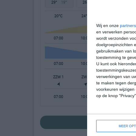
29°
19°
26°
18°
28°
16°
20°C
24°C
27°C
Wij en onze
partners
en verwerken persoon
07:00
10:00
13:00
wordt verzonden voo
doelgroepinzichten e
gebruikmaken van loc
toestemming te gev
07:00
10:00
13:00
U kunt ook hieronder
toestemmingskeuzes 
verwerkingen van uw
ZZW 1
ZW 2
ZW 2
te maken tegen derge
voorkeuren wijzigen 
op de knop "Privacy
07:00
10:00
13:00
bekijk de uitgeb
MEER OPT