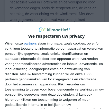
het actuele weer in Hortonville en de voorspelling voor
de komende dagen, zoals de temperaturen, de kans op
neerslag, de windrichting en de windkracht. Met deze
weergegevens kun je zien wat voor weer je kunt
verwachten in Hortonville. Op basis van de
klimaatstatistieken beschrijven we het weer per maand
We respecteren uw privacy
in Hortonville. Dit is geen langetermijnverwachting, maar
geeft het gemiddelde weerbeeld voor alle maanden van
Wij en onze
partners
slaan informatie, zoals cookies, op en/of
het jaar. Wil je de uitgebreide weersverwachting voor
verkrijgen toegang tot informatie op een apparaat en verwerken
persoonlijke gegevens, zoals unieke identificatoren en
Hortonville zien? Op de pagina met extra weerinformatie
standaardinformatie die door een apparaat wordt verzonden
tonen we de kans op sneeuw, de gevoelstemperatuur,
voor gepersonaliseerde advertenties en inhoud, advertentie- en
de zichtbaarheid, de UV-kracht, de luchtdruk en meer
inhoudsmeting, doelgroepinzichten en ontwikkeling van
goede weerinfo.
diensten.
Met uw toestemming kunnen wij en onze 1538
partners gebruikmaken van locatiegegevens en identificatie
door het scannen van apparatuur. Klik hieronder om
toestemming te geven voor bovengenoemde verwerking van uw
23
N
°C
persoonlijke gegevens voor deze doeleinden. U kunt ook
hieronder klikken om toestemming te weigeren of meer
L
gedetailleerde informatie te bekijken en uw
W