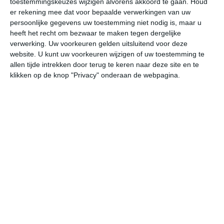
toestemmingskeuzes wijzigen alvorens akkoord te gaan.
Houd
er rekening mee dat voor bepaalde verwerkingen van uw
persoonlijke gegevens uw toestemming niet nodig is, maar u
vr
za
zo
ma
di
heeft het recht om bezwaar te maken tegen dergelijke
verwerking. Uw voorkeuren gelden uitsluitend voor deze
website. U kunt uw voorkeuren wijzigen of uw toestemming te
29°
17°
27°
16°
28°
17°
27°
17°
26°
16°
allen tijde intrekken door terug te keren naar deze site en te
klikken op de knop "Privacy" onderaan de webpagina.
18°C
18°C
22°C
26°C
28°C
27
03:00
06:00
09:00
12:00
15:00
18
03:00
06:00
09:00
12:00
15:00
18
ZZW 1
ZZW 1
ZW 2
ZZW 3
ZZW 3
ZW
03:00
06:00
09:00
12:00
15:00
18