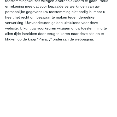
toestemmingskeuzes wijzigen alvorens akkoord te gaan.
Houd
er rekening mee dat voor bepaalde verwerkingen van uw
persoonlijke gegevens uw toestemming niet nodig is, maar u
ma
di
wo
do
vr
heeft het recht om bezwaar te maken tegen dergelijke
verwerking. Uw voorkeuren gelden uitsluitend voor deze
website. U kunt uw voorkeuren wijzigen of uw toestemming te
33°
18°
32°
13°
32°
14°
31°
14°
30°
13°
allen tijde intrekken door terug te keren naar deze site en te
klikken op de knop "Privacy" onderaan de webpagina.
20°C
16°C
14°C
21°C
27°C
31
00:00
03:00
06:00
09:00
12:00
15
00:00
03:00
06:00
09:00
12:00
15
NW 3
WNW 2
W 1
NW 1
W 1
NW
00:00
03:00
06:00
09:00
12:00
15