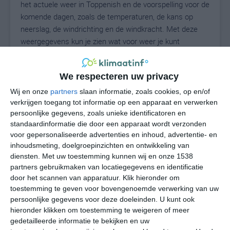
het actuele weer in Toppenish en de voorspelling voor de
komende dagen, zoals de temperaturen, de kans op
neerslag, de windrichting en de windkracht. Met deze
weergegevens kun je zien wat voor weer je kunt
verwachten in Toppenish. Op basis van de
klimaatstatistieken beschrijven we het weer per maand
We respecteren uw privacy
in Toppenish. Dit is geen langetermijnverwachting, maar
geeft het gemiddelde weerbeeld voor alle maanden van
Wij en onze
partners
slaan informatie, zoals cookies, op en/of
het jaar. Wil je de uitgebreide weersverwachting voor
verkrijgen toegang tot informatie op een apparaat en verwerken
persoonlijke gegevens, zoals unieke identificatoren en
Toppenish zien? Op de pagina met extra weerinformatie
standaardinformatie die door een apparaat wordt verzonden
tonen we de kans op sneeuw, de gevoelstemperatuur,
voor gepersonaliseerde advertenties en inhoud, advertentie- en
de zichtbaarheid, de UV-kracht, de luchtdruk en meer
inhoudsmeting, doelgroepinzichten en ontwikkeling van
goede weerinfo.
diensten.
Met uw toestemming kunnen wij en onze 1538
partners gebruikmaken van locatiegegevens en identificatie
door het scannen van apparatuur. Klik hieronder om
toestemming te geven voor bovengenoemde verwerking van uw
27
N
°C
persoonlijke gegevens voor deze doeleinden. U kunt ook
hieronder klikken om toestemming te weigeren of meer
L
gedetailleerde informatie te bekijken en uw
W