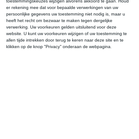
toestemmingskeuzes wijzigen alvorens akkoord te gaan.
Houd
er rekening mee dat voor bepaalde verwerkingen van uw
persoonlijke gegevens uw toestemming niet nodig is, maar u
do
vr
za
zo
ma
heeft het recht om bezwaar te maken tegen dergelijke
verwerking. Uw voorkeuren gelden uitsluitend voor deze
website. U kunt uw voorkeuren wijzigen of uw toestemming te
37°
16°
38°
17°
35°
18°
34°
17°
34°
17°
allen tijde intrekken door terug te keren naar deze site en te
klikken op de knop "Privacy" onderaan de webpagina.
34°C
36°C
30°C
24°C
21°C
18
14:00
17:00
20:00
23:00
02:00
05
14:00
17:00
20:00
23:00
02:00
05
ZW 2
ZZW 2
O 1
NO 1
N 1
NN
14:00
17:00
20:00
23:00
02:00
05