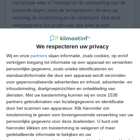
het actuele weer in Tonasket en de voorspelling voor de
komende dagen, zoals de temperaturen, de kans op
neerslag, de windrichting en de windkracht. Met deze
weergegevens kun je zien wat voor weer je kunt
verwachten in Tonasket. Op basis van de
klimaatstatistieken beschrijven we het weer per maand
We respecteren uw privacy
in Tonasket. Dit is geen langetermijnverwachting, maar
geeft het gemiddelde weerbeeld voor alle maanden van
Wij en onze
partners
slaan informatie, zoals cookies, op en/of
het jaar. Wil je de uitgebreide weersverwachting voor
verkrijgen toegang tot informatie op een apparaat en verwerken
persoonlijke gegevens, zoals unieke identificatoren en
Tonasket zien? Op de pagina met extra weerinformatie
standaardinformatie die door een apparaat wordt verzonden
tonen we de kans op sneeuw, de gevoelstemperatuur,
voor gepersonaliseerde advertenties en inhoud, advertentie- en
de zichtbaarheid, de UV-kracht, de luchtdruk en meer
inhoudsmeting, doelgroepinzichten en ontwikkeling van
goede weerinfo.
diensten.
Met uw toestemming kunnen wij en onze 1538
partners gebruikmaken van locatiegegevens en identificatie
door het scannen van apparatuur. Klik hieronder om
toestemming te geven voor bovengenoemde verwerking van uw
26
N
°C
persoonlijke gegevens voor deze doeleinden. U kunt ook
hieronder klikken om toestemming te weigeren of meer
L
gedetailleerde informatie te bekijken en uw
W