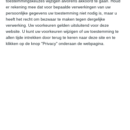
toestemmingskeuzes wijzigen alvorens akkoord te gaan.
Houd
er rekening mee dat voor bepaalde verwerkingen van uw
persoonlijke gegevens uw toestemming niet nodig is, maar u
do
vr
za
zo
ma
heeft het recht om bezwaar te maken tegen dergelijke
verwerking. Uw voorkeuren gelden uitsluitend voor deze
website. U kunt uw voorkeuren wijzigen of uw toestemming te
32°
12°
30°
12°
29°
12°
27°
11°
27°
11°
allen tijde intrekken door terug te keren naar deze site en te
klikken op de knop "Privacy" onderaan de webpagina.
12°C
23°C
29°C
32°C
27°C
18
08:00
11:00
14:00
17:00
20:00
23
08:00
11:00
14:00
17:00
20:00
23
ZZW 0
NW 1
NNW 2
NNW 2
NW 2
ZZ
08:00
11:00
14:00
17:00
20:00
23