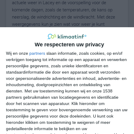
actuele weer in Lacey en de voorspelling voor de
komende dagen, zoals de temperaturen, de kans op
neerslag, de windrichting en de windkracht. Met deze
weergegevens kun je zien wat voor weer je kunt
verwachten in Lacey. Op basis van de
klimaatstatistieken beschrijven we het weer per maand
We respecteren uw privacy
in Lacey. Dit is geen langetermijnverwachting, maar
geeft het gemiddelde weerbeeld voor alle maanden van
Wij en onze
partners
slaan informatie, zoals cookies, op en/of
het jaar. Wil je de uitgebreide weersverwachting voor
verkrijgen toegang tot informatie op een apparaat en verwerken
persoonlijke gegevens, zoals unieke identificatoren en
Lacey zien? Op de pagina met extra weerinformatie
standaardinformatie die door een apparaat wordt verzonden
tonen we de kans op sneeuw, de gevoelstemperatuur,
voor gepersonaliseerde advertenties en inhoud, advertentie- en
de zichtbaarheid, de UV-kracht, de luchtdruk en meer
inhoudsmeting, doelgroepinzichten en ontwikkeling van
goede weerinfo.
diensten.
Met uw toestemming kunnen wij en onze 1538
partners gebruikmaken van locatiegegevens en identificatie
door het scannen van apparatuur. Klik hieronder om
toestemming te geven voor bovengenoemde verwerking van uw
21
N
°C
persoonlijke gegevens voor deze doeleinden. U kunt ook
hieronder klikken om toestemming te weigeren of meer
L
gedetailleerde informatie te bekijken en uw
W