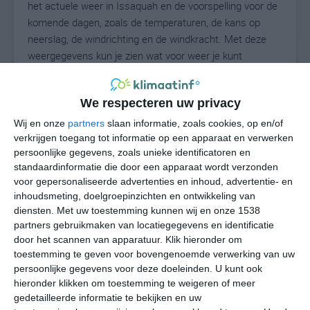
het actuele weer in Issaquah en de voorspelling voor de
komende dagen, zoals de temperaturen, de kans op
neerslag, de windrichting en de windkracht. Met deze
weergegevens kun je zien wat voor weer je kunt
verwachten in Issaquah. Op basis van de
klimaatstatistieken beschrijven we het weer per maand
We respecteren uw privacy
in Issaquah. Dit is geen langetermijnverwachting, maar
geeft het gemiddelde weerbeeld voor alle maanden van
Wij en onze
partners
slaan informatie, zoals cookies, op en/of
het jaar. Wil je de uitgebreide weersverwachting voor
verkrijgen toegang tot informatie op een apparaat en verwerken
persoonlijke gegevens, zoals unieke identificatoren en
Issaquah zien? Op de pagina met extra weerinformatie
standaardinformatie die door een apparaat wordt verzonden
tonen we de kans op sneeuw, de gevoelstemperatuur,
voor gepersonaliseerde advertenties en inhoud, advertentie- en
de zichtbaarheid, de UV-kracht, de luchtdruk en meer
inhoudsmeting, doelgroepinzichten en ontwikkeling van
goede weerinfo.
diensten.
Met uw toestemming kunnen wij en onze 1538
partners gebruikmaken van locatiegegevens en identificatie
door het scannen van apparatuur. Klik hieronder om
toestemming te geven voor bovengenoemde verwerking van uw
19
N
°C
persoonlijke gegevens voor deze doeleinden. U kunt ook
hieronder klikken om toestemming te weigeren of meer
L
gedetailleerde informatie te bekijken en uw
W