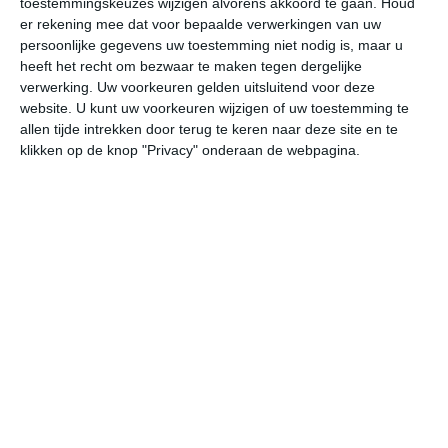
toestemmingskeuzes wijzigen alvorens akkoord te gaan.
Houd
er rekening mee dat voor bepaalde verwerkingen van uw
persoonlijke gegevens uw toestemming niet nodig is, maar u
undefined
ma
di
wo
do
heeft het recht om bezwaar te maken tegen dergelijke
verwerking. Uw voorkeuren gelden uitsluitend voor deze
website. U kunt uw voorkeuren wijzigen of uw toestemming te
27°
13°
27°
12°
27°
13°
27°
14°
29°
14°
allen tijde intrekken door terug te keren naar deze site en te
klikken op de knop "Privacy" onderaan de webpagina.
13°C
19°C
24°C
26°C
24°C
18
07:00
10:00
13:00
16:00
19:00
22
07:00
10:00
13:00
16:00
19:00
22
O 0
N 1
NNW 1
NW 1
N 1
ON
07:00
10:00
13:00
16:00
19:00
22