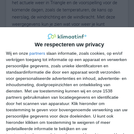
het actuele weer in Triangle en de voorspelling voor de
komende dagen, zoals de temperaturen, de kans op
neerslag, de windrichting en de windkracht. Met deze
weergegevens kun je zien wat voor weer je kunt
verwachten in Triangle. Op basis van de
klimaatstatistieken beschrijven we het weer per maand
We respecteren uw privacy
in Triangle. Dit is geen langetermijnverwachting, maar
geeft het gemiddelde weerbeeld voor alle maanden van
Wij en onze
partners
slaan informatie, zoals cookies, op en/of
het jaar. Wil je de uitgebreide weersverwachting voor
verkrijgen toegang tot informatie op een apparaat en verwerken
persoonlijke gegevens, zoals unieke identificatoren en
Triangle zien? Op de pagina met extra weerinformatie
standaardinformatie die door een apparaat wordt verzonden
tonen we de kans op sneeuw, de gevoelstemperatuur,
voor gepersonaliseerde advertenties en inhoud, advertentie- en
de zichtbaarheid, de UV-kracht, de luchtdruk en meer
inhoudsmeting, doelgroepinzichten en ontwikkeling van
goede weerinfo.
diensten.
Met uw toestemming kunnen wij en onze 1538
partners gebruikmaken van locatiegegevens en identificatie
door het scannen van apparatuur. Klik hieronder om
toestemming te geven voor bovengenoemde verwerking van uw
29
N
°C
persoonlijke gegevens voor deze doeleinden. U kunt ook
hieronder klikken om toestemming te weigeren of meer
L
gedetailleerde informatie te bekijken en uw
W