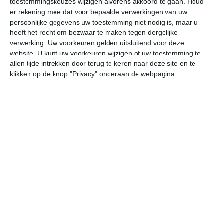
toestemmingskeuzes wijzigen alvorens akkoord te gaan.
Houd
er rekening mee dat voor bepaalde verwerkingen van uw
persoonlijke gegevens uw toestemming niet nodig is, maar u
do
vr
za
zo
ma
heeft het recht om bezwaar te maken tegen dergelijke
verwerking. Uw voorkeuren gelden uitsluitend voor deze
website. U kunt uw voorkeuren wijzigen of uw toestemming te
33°
23°
33°
22°
33°
23°
33°
22°
34°
22°
allen tijde intrekken door terug te keren naar deze site en te
klikken op de knop "Privacy" onderaan de webpagina.
28°C
25°C
24°C
23°C
24°C
29
20:00
23:00
02:00
05:00
08:00
11
20:00
23:00
02:00
05:00
08:00
11
WNW 2
ZW 1
ZZW 1
WZW 1
ZW 2
ZZ
20:00
23:00
02:00
05:00
08:00
11