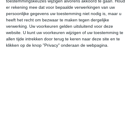
toestemmingskeuzes wijzigen alvorens akkoord te gaan.
Houd
er rekening mee dat voor bepaalde verwerkingen van uw
persoonlijke gegevens uw toestemming niet nodig is, maar u
undefined
ma
di
wo
do
heeft het recht om bezwaar te maken tegen dergelijke
verwerking. Uw voorkeuren gelden uitsluitend voor deze
website. U kunt uw voorkeuren wijzigen of uw toestemming te
33°
22°
34°
22°
31°
23°
30°
22°
30°
22°
allen tijde intrekken door terug te keren naar deze site en te
klikken op de knop "Privacy" onderaan de webpagina.
30°C
32°C
31°C
27°C
25°C
24
12:00
15:00
18:00
21:00
00:00
03
12:00
15:00
18:00
21:00
00:00
03
WNW 2
WNW 2
W 2
W 1
ZW 1
WN
12:00
15:00
18:00
21:00
00:00
03