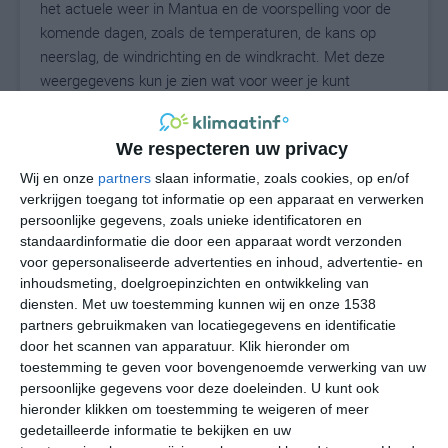
het actuele weer in Mantua en de voorspelling voor de
komende dagen, zoals de temperaturen, de kans op
neerslag, de windrichting en de windkracht. Met deze
weergegevens kun je zien wat voor weer je kunt
verwachten in Mantua. Op basis van de
klimaatstatistieken beschrijven we het weer per maand
We respecteren uw privacy
in Mantua. Dit is geen langetermijnverwachting, maar
geeft het gemiddelde weerbeeld voor alle maanden van
Wij en onze
partners
slaan informatie, zoals cookies, op en/of
het jaar. Wil je de uitgebreide weersverwachting voor
verkrijgen toegang tot informatie op een apparaat en verwerken
persoonlijke gegevens, zoals unieke identificatoren en
Mantua zien? Op de pagina met extra weerinformatie
standaardinformatie die door een apparaat wordt verzonden
tonen we de kans op sneeuw, de gevoelstemperatuur,
voor gepersonaliseerde advertenties en inhoud, advertentie- en
de zichtbaarheid, de UV-kracht, de luchtdruk en meer
inhoudsmeting, doelgroepinzichten en ontwikkeling van
goede weerinfo.
diensten.
Met uw toestemming kunnen wij en onze 1538
partners gebruikmaken van locatiegegevens en identificatie
door het scannen van apparatuur. Klik hieronder om
toestemming te geven voor bovengenoemde verwerking van uw
27
N
°C
persoonlijke gegevens voor deze doeleinden. U kunt ook
hieronder klikken om toestemming te weigeren of meer
L
gedetailleerde informatie te bekijken en uw
W