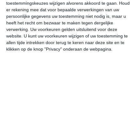
toestemmingskeuzes wijzigen alvorens akkoord te gaan.
Houd
W
er rekening mee dat voor bepaalde verwerkingen van uw
persoonlijke gegevens uw toestemming niet nodig is, maar u
ma
di
wo
do
vr
heeft het recht om bezwaar te maken tegen dergelijke
verwerking. Uw voorkeuren gelden uitsluitend voor deze
website. U kunt uw voorkeuren wijzigen of uw toestemming te
allen tijde intrekken door terug te keren naar deze site en te
33°
22°
32°
22°
30°
21°
31°
21°
29°
21°
klikken op de knop "Privacy" onderaan de webpagina.
27°C
32°C
33°C
29°C
25°C
24
10:00
13:00
16:00
19:00
22:00
01
10:00
13:00
16:00
19:00
22:00
01
WNW 1
ZW 2
ZW 2
WZW 2
ZW 1
WZ