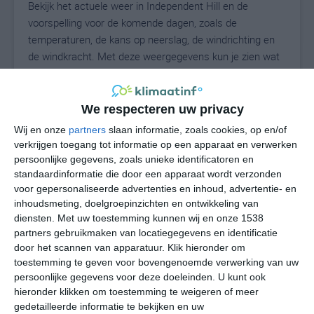
Bekijk het actuele weer in Independent Hill en de
voorspelling voor de komende dagen, zoals de
temperaturen, de kans op neerslag, de windrichting en
de windkracht. Met deze weergegevens kun je zien wat
voor weer je kunt verwachten in Independent Hill. Op
basis van de klimaatstatistieken beschrijven we het
weer per maand in Independent Hill. Dit is geen
We respecteren uw privacy
langetermijnverwachting, maar geeft het gemiddelde
Wij en onze
partners
slaan informatie, zoals cookies, op en/of
weerbeeld voor alle maanden van het jaar. Wil je de
verkrijgen toegang tot informatie op een apparaat en verwerken
uitgebreide weersverwachting voor Independent Hill
persoonlijke gegevens, zoals unieke identificatoren en
zien? Op de pagina met extra weerinformatie tonen we
standaardinformatie die door een apparaat wordt verzonden
voor gepersonaliseerde advertenties en inhoud, advertentie- en
de kans op sneeuw, de gevoelstemperatuur, de
inhoudsmeting, doelgroepinzichten en ontwikkeling van
zichtbaarheid, de UV-kracht, de luchtdruk en meer goede
diensten.
Met uw toestemming kunnen wij en onze 1538
weerinfo.
partners gebruikmaken van locatiegegevens en identificatie
door het scannen van apparatuur. Klik hieronder om
toestemming te geven voor bovengenoemde verwerking van uw
persoonlijke gegevens voor deze doeleinden. U kunt ook
27
N
°C
hieronder klikken om toestemming te weigeren of meer
L
gedetailleerde informatie te bekijken en uw