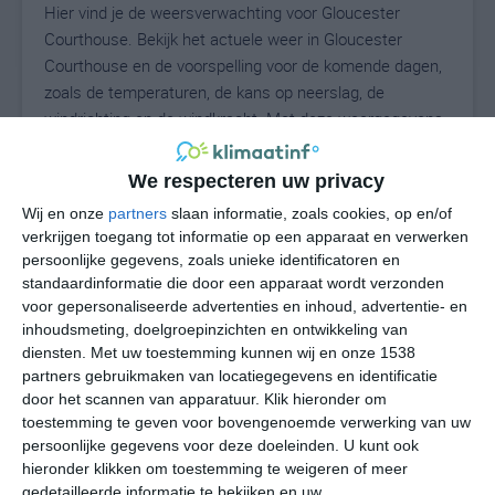
Hier vind je de weersverwachting voor Gloucester
Courthouse. Bekijk het actuele weer in Gloucester
Courthouse en de voorspelling voor de komende dagen,
zoals de temperaturen, de kans op neerslag, de
windrichting en de windkracht. Met deze weergegevens
kun je zien wat voor weer je kunt verwachten in
Gloucester Courthouse. Op basis van de
We respecteren uw privacy
klimaatstatistieken beschrijven we het weer per maand
Wij en onze
partners
slaan informatie, zoals cookies, op en/of
in Gloucester Courthouse. Dit is geen
verkrijgen toegang tot informatie op een apparaat en verwerken
langetermijnverwachting, maar geeft het gemiddelde
persoonlijke gegevens, zoals unieke identificatoren en
weerbeeld voor alle maanden van het jaar. Wil je de
standaardinformatie die door een apparaat wordt verzonden
uitgebreide weersverwachting voor Gloucester
voor gepersonaliseerde advertenties en inhoud, advertentie- en
Courthouse zien? Op de pagina met extra
inhoudsmeting, doelgroepinzichten en ontwikkeling van
diensten.
Met uw toestemming kunnen wij en onze 1538
weerinformatie tonen we de kans op sneeuw, de
partners gebruikmaken van locatiegegevens en identificatie
gevoelstemperatuur, de zichtbaarheid, de UV-kracht, de
door het scannen van apparatuur. Klik hieronder om
luchtdruk en meer goede weerinfo.
toestemming te geven voor bovengenoemde verwerking van uw
persoonlijke gegevens voor deze doeleinden. U kunt ook
hieronder klikken om toestemming te weigeren of meer
gedetailleerde informatie te bekijken en uw