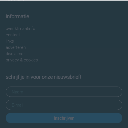
informatie
over klimaatinfo
contact
links
adverteren
disclaimer
privacy & cookies
schrijf je in voor onze nieuwsbrief!
Inschrijven