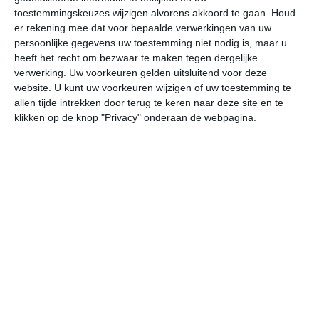
28
N
°C
toestemmingskeuzes wijzigen alvorens akkoord te gaan.
Houd
L
er rekening mee dat voor bepaalde verwerkingen van uw
persoonlijke gegevens uw toestemming niet nodig is, maar u
W
heeft het recht om bezwaar te maken tegen dergelijke
verwerking. Uw voorkeuren gelden uitsluitend voor deze
vr
za
zo
ma
di
website. U kunt uw voorkeuren wijzigen of uw toestemming te
allen tijde intrekken door terug te keren naar deze site en te
klikken op de knop "Privacy" onderaan de webpagina.
33°
24°
32°
24°
33°
24°
33°
23°
34°
24°
24°C
27°C
30°C
32°C
31°C
28
06:00
09:00
12:00
15:00
18:00
21
06:00
09:00
12:00
15:00
18:00
21
ZW 2
ZW 2
ZW 2
ZZW 3
ZW 2
ZW