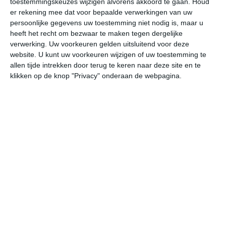
toestemmingskeuzes wijzigen alvorens akkoord te gaan.
Houd
er rekening mee dat voor bepaalde verwerkingen van uw
persoonlijke gegevens uw toestemming niet nodig is, maar u
vr
za
zo
ma
di
heeft het recht om bezwaar te maken tegen dergelijke
verwerking. Uw voorkeuren gelden uitsluitend voor deze
website. U kunt uw voorkeuren wijzigen of uw toestemming te
36°
23°
35°
23°
35°
22°
35°
22°
36°
23°
allen tijde intrekken door terug te keren naar deze site en te
klikken op de knop "Privacy" onderaan de webpagina.
28°C
34°C
35°C
33°C
28°C
26
10:00
13:00
16:00
19:00
22:00
01
10:00
13:00
16:00
19:00
22:00
01
ZW 1
Z 1
ZZO 2
ZZO 2
ZZO 2
Z
10:00
13:00
16:00
19:00
22:00
01