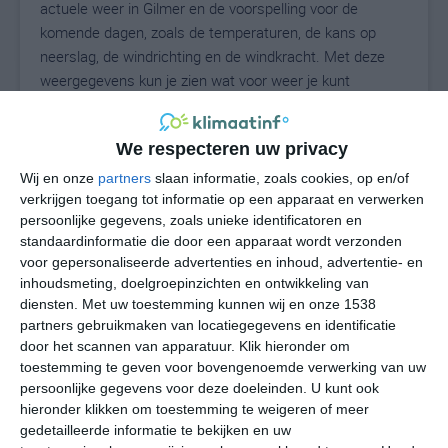
actuele weer in Gilmer en de voorspelling voor de
komende dagen, zoals de temperaturen, de kans op
neerslag, de windrichting en de windkracht. Met deze
weergegevens kun je zien wat voor weer je kunt
verwachten in Gilmer. Op basis van de
klimaatstatistieken beschrijven we het weer per maand
We respecteren uw privacy
in Gilmer. Dit is geen langetermijnverwachting, maar
geeft het gemiddelde weerbeeld voor alle maanden van
Wij en onze
partners
slaan informatie, zoals cookies, op en/of
het jaar. Wil je de uitgebreide weersverwachting voor
verkrijgen toegang tot informatie op een apparaat en verwerken
persoonlijke gegevens, zoals unieke identificatoren en
Gilmer zien? Op de pagina met extra weerinformatie
standaardinformatie die door een apparaat wordt verzonden
tonen we de kans op sneeuw, de gevoelstemperatuur,
voor gepersonaliseerde advertenties en inhoud, advertentie- en
de zichtbaarheid, de UV-kracht, de luchtdruk en meer
inhoudsmeting, doelgroepinzichten en ontwikkeling van
goede weerinfo.
diensten.
Met uw toestemming kunnen wij en onze 1538
partners gebruikmaken van locatiegegevens en identificatie
door het scannen van apparatuur. Klik hieronder om
toestemming te geven voor bovengenoemde verwerking van uw
29
N
°C
persoonlijke gegevens voor deze doeleinden. U kunt ook
hieronder klikken om toestemming te weigeren of meer
L
gedetailleerde informatie te bekijken en uw
W