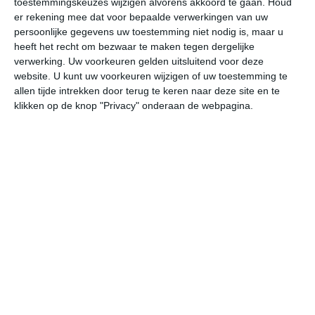
toestemmingskeuzes wijzigen alvorens akkoord te gaan.
Houd
er rekening mee dat voor bepaalde verwerkingen van uw
persoonlijke gegevens uw toestemming niet nodig is, maar u
undefined
ma
di
wo
do
heeft het recht om bezwaar te maken tegen dergelijke
verwerking. Uw voorkeuren gelden uitsluitend voor deze
website. U kunt uw voorkeuren wijzigen of uw toestemming te
35°
24°
35°
24°
36°
25°
37°
25°
38°
24°
allen tijde intrekken door terug te keren naar deze site en te
klikken op de knop "Privacy" onderaan de webpagina.
32°C
35°C
33°C
30°C
27°C
26
12:00
15:00
18:00
21:00
00:00
03
12:00
15:00
18:00
21:00
00:00
03
Z 2
ZZO 2
ZO 3
ZZO 3
Z 2
Z
12:00
15:00
18:00
21:00
00:00
03