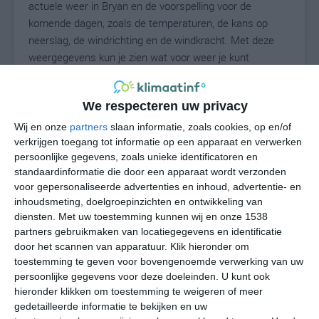
actuele weer in Bryan en de voorspelling voor de
komende dagen, zoals de temperaturen, de kans op
neerslag, de windrichting en de windkracht. Met deze
weergegevens kun je zien wat voor weer je kunt
verwachten in Bryan. Op basis van de
klimaatstatistieken beschrijven we het weer per maand
We respecteren uw privacy
in Bryan. Dit is geen langetermijnverwachting, maar
geeft het gemiddelde weerbeeld voor alle maanden van
Wij en onze
partners
slaan informatie, zoals cookies, op en/of
het jaar. Wil je de uitgebreide weersverwachting voor
verkrijgen toegang tot informatie op een apparaat en verwerken
persoonlijke gegevens, zoals unieke identificatoren en
Bryan zien? Op de pagina met extra weerinformatie
standaardinformatie die door een apparaat wordt verzonden
tonen we de kans op sneeuw, de gevoelstemperatuur,
voor gepersonaliseerde advertenties en inhoud, advertentie- en
de zichtbaarheid, de UV-kracht, de luchtdruk en meer
inhoudsmeting, doelgroepinzichten en ontwikkeling van
goede weerinfo.
diensten.
Met uw toestemming kunnen wij en onze 1538
partners gebruikmaken van locatiegegevens en identificatie
door het scannen van apparatuur. Klik hieronder om
toestemming te geven voor bovengenoemde verwerking van uw
29
N
°C
persoonlijke gegevens voor deze doeleinden. U kunt ook
hieronder klikken om toestemming te weigeren of meer
L
gedetailleerde informatie te bekijken en uw
W