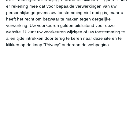
er rekening mee dat voor bepaalde verwerkingen van uw
vr
za
zo
ma
di
persoonlijke gegevens uw toestemming niet nodig is, maar u
heeft het recht om bezwaar te maken tegen dergelijke
verwerking. Uw voorkeuren gelden uitsluitend voor deze
33°
13°
31°
13°
29°
13°
29°
12°
29°
13°
website. U kunt uw voorkeuren wijzigen of uw toestemming te
allen tijde intrekken door terug te keren naar deze site en te
31°C
32°C
24°C
19°C
16°C
14
klikken op de knop "Privacy" onderaan de webpagina.
15:00
18:00
21:00
00:00
03:00
06
15:00
18:00
21:00
00:00
03:00
06
NNW 2
NW 3
WNW 2
W 1
WNW 1
ZW
15:00
18:00
21:00
00:00
03:00
06