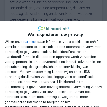
actuele weer in Glide en de voorspelling voor de
komende dagen, zoals de temperaturen, de kans op
neerslag, de windrichting en de windkracht. Met deze
weergegevens kun je zien wat voor weer je kunt
verwachten in Glide. Op basis van de klimaatstatistieken
beschrijven we het weer per maand in Glide. Dit is geen
We respecteren uw privacy
langetermijnverwachting, maar geeft het gemiddelde
weerbeeld voor alle maanden van het jaar. Wil je de
Wij en onze
partners
slaan informatie, zoals cookies, op en/of
verkrijgen toegang tot informatie op een apparaat en verwerken
uitgebreide weersverwachting voor Glide zien? Op de
persoonlijke gegevens, zoals unieke identificatoren en
pagina met extra weerinformatie tonen we de kans op
standaardinformatie die door een apparaat wordt verzonden
sneeuw, de gevoelstemperatuur, de zichtbaarheid, de
voor gepersonaliseerde advertenties en inhoud, advertentie- en
UV-kracht, de luchtdruk en meer goede weerinfo.
inhoudsmeting, doelgroepinzichten en ontwikkeling van
diensten.
Met uw toestemming kunnen wij en onze 1538
partners gebruikmaken van locatiegegevens en identificatie
door het scannen van apparatuur. Klik hieronder om
23
N
°C
toestemming te geven voor bovengenoemde verwerking van uw
persoonlijke gegevens voor deze doeleinden. U kunt ook
L
hieronder klikken om toestemming te weigeren of meer
W
gedetailleerde informatie te bekijken en uw
toestemmingskeuzes wijzigen alvorens akkoord te gaan.
Houd