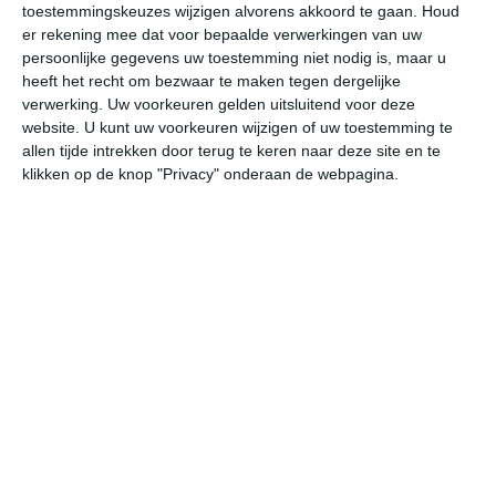
toestemmingskeuzes wijzigen alvorens akkoord te gaan.
Houd
W
er rekening mee dat voor bepaalde verwerkingen van uw
persoonlijke gegevens uw toestemming niet nodig is, maar u
za
zo
ma
di
wo
heeft het recht om bezwaar te maken tegen dergelijke
verwerking. Uw voorkeuren gelden uitsluitend voor deze
website. U kunt uw voorkeuren wijzigen of uw toestemming te
allen tijde intrekken door terug te keren naar deze site en te
32°
23°
32°
23°
32°
21°
32°
23°
30°
22°
klikken op de knop "Privacy" onderaan de webpagina.
28°C
31°C
31°C
29°C
26°C
25
10:00
13:00
16:00
19:00
22:00
01
10:00
13:00
16:00
19:00
22:00
01
WZW 3
WZW 3
ZW 3
WZW 3
WZW 2
WZ