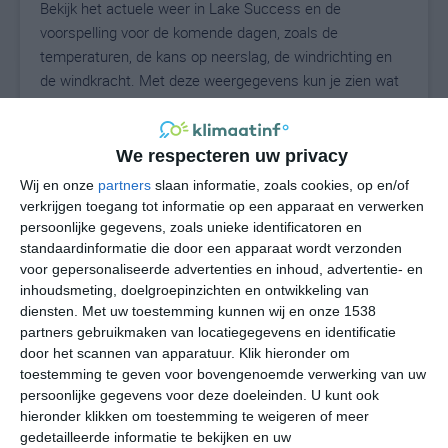
Bekijk het actuele weer in Lake Success en de
voorspelling voor de komende dagen, zoals de
temperaturen, de kans op neerslag, de windrichting en
de windkracht. Met deze weergegevens kun je zien wat
voor weer je kunt verwachten in Lake Success. Op basis
van de klimaatstatistieken beschrijven we het weer per
maand in Lake Success. Dit is geen
We respecteren uw privacy
langetermijnverwachting, maar geeft het gemiddelde
Wij en onze
partners
slaan informatie, zoals cookies, op en/of
weerbeeld voor alle maanden van het jaar. Wil je de
verkrijgen toegang tot informatie op een apparaat en verwerken
uitgebreide weersverwachting voor Lake Success zien?
persoonlijke gegevens, zoals unieke identificatoren en
Op de pagina met extra weerinformatie tonen we de
standaardinformatie die door een apparaat wordt verzonden
voor gepersonaliseerde advertenties en inhoud, advertentie- en
kans op sneeuw, de gevoelstemperatuur, de
inhoudsmeting, doelgroepinzichten en ontwikkeling van
zichtbaarheid, de UV-kracht, de luchtdruk en meer goede
diensten.
Met uw toestemming kunnen wij en onze 1538
weerinfo.
partners gebruikmaken van locatiegegevens en identificatie
door het scannen van apparatuur. Klik hieronder om
toestemming te geven voor bovengenoemde verwerking van uw
persoonlijke gegevens voor deze doeleinden. U kunt ook
27
N
°C
hieronder klikken om toestemming te weigeren of meer
L
gedetailleerde informatie te bekijken en uw