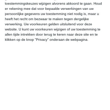
26
L
toestemmingskeuzes wijzigen alvorens akkoord te gaan.
Houd
er rekening mee dat voor bepaalde verwerkingen van uw
W
persoonlijke gegevens uw toestemming niet nodig is, maar u
heeft het recht om bezwaar te maken tegen dergelijke
verwerking. Uw voorkeuren gelden uitsluitend voor deze
za
zo
ma
di
wo
website. U kunt uw voorkeuren wijzigen of uw toestemming te
allen tijde intrekken door terug te keren naar deze site en te
klikken op de knop "Privacy" onderaan de webpagina.
36°
15°
36°
16°
36°
17°
35°
16°
34°
16°
16°C
25°C
33°C
36°C
32°C
27
06:00
09:00
12:00
15:00
18:00
21
06:00
09:00
12:00
15:00
18:00
21
ONO 2
NNW 1
NW 2
ZW 2
WNW 3
ZZ