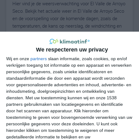
Hier vind je de weersverwachting voor El Valle de Arroyo
Seco. Bekijk het actuele weer in El Valle de Arroyo Seco
en de voorspelling voor de komende dagen, zoals de
temperaturen, de kans op neerslag, de windrichting en
de windkracht. Met deze weergegevens kun je zien wat
voor weer je kunt verwachten in El Valle de Arroyo Seco.
Op basis van de klimaatstatistieken beschrijven we het
We respecteren uw privacy
weer per maand in El Valle de Arroyo Seco. Dit is geen
Wij en onze
partners
slaan informatie, zoals cookies, op en/of
langetermijnverwachting, maar geeft het gemiddelde
verkrijgen toegang tot informatie op een apparaat en verwerken
weerbeeld voor alle maanden van het jaar. Wil je de
persoonlijke gegevens, zoals unieke identificatoren en
uitgebreide weersverwachting voor El Valle de Arroyo
standaardinformatie die door een apparaat wordt verzonden
voor gepersonaliseerde advertenties en inhoud, advertentie- en
Seco zien? Op de pagina met extra weerinformatie
inhoudsmeting, doelgroepinzichten en ontwikkeling van
tonen we de kans op sneeuw, de gevoelstemperatuur,
diensten.
Met uw toestemming kunnen wij en onze 1538
de zichtbaarheid, de UV-kracht, de luchtdruk en meer
partners gebruikmaken van locatiegegevens en identificatie
goede weerinfo.
door het scannen van apparatuur. Klik hieronder om
toestemming te geven voor bovengenoemde verwerking van uw
persoonlijke gegevens voor deze doeleinden. U kunt ook
hieronder klikken om toestemming te weigeren of meer
N
°C
gedetailleerde informatie te bekijken en uw