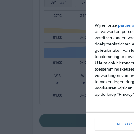
39°
22°
37°
21°
36°
21°
27°C
24°C
24°C
Wij en onze
partners
en verwerken persoon
01:00
04:00
07:00
wordt verzonden voo
doelgroepinzichten e
gebruikmaken van loc
toestemming te gev
01:00
04:00
07:00
U kunt ook hieronder
toestemmingskeuzes 
verwerkingen van uw
W 3
W 2
WNW 2
te maken tegen derge
voorkeuren wijzigen 
op de knop "Privacy
01:00
04:00
07:00
bekijk de uitgeb
MEER OPT