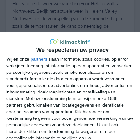
Hier vind je de weersverwachting voor Helena Valley
Northwest. Bekijk het actuele weer in Helena Valley
Northwest en de voorspelling voor de komende dagen,
zoals de temperaturen, de kans op neerslag, de
windrichting en de windkracht. Met deze weergegevens
kun je zien wat voor weer je kunt verwachten in Helena
Valley Northwest. Op basis van de klimaatstatistieken
We respecteren uw privacy
beschrijven we het weer per maand in Helena Valley
Wij en onze
partners
slaan informatie, zoals cookies, op en/of
Northwest. Dit is geen langetermijnverwachting, maar
verkrijgen toegang tot informatie op een apparaat en verwerken
geeft het gemiddelde weerbeeld voor alle maanden van
persoonlijke gegevens, zoals unieke identificatoren en
het jaar. Wil je de uitgebreide weersverwachting voor
standaardinformatie die door een apparaat wordt verzonden
voor gepersonaliseerde advertenties en inhoud, advertentie- en
Helena Valley Northwest zien? Op de pagina met extra
inhoudsmeting, doelgroepinzichten en ontwikkeling van
weerinformatie tonen we de kans op sneeuw, de
diensten.
Met uw toestemming kunnen wij en onze 1538
gevoelstemperatuur, de zichtbaarheid, de UV-kracht, de
partners gebruikmaken van locatiegegevens en identificatie
luchtdruk en meer goede weerinfo.
door het scannen van apparatuur. Klik hieronder om
toestemming te geven voor bovengenoemde verwerking van uw
persoonlijke gegevens voor deze doeleinden. U kunt ook
hieronder klikken om toestemming te weigeren of meer
N
°C
gedetailleerde informatie te bekijken en uw