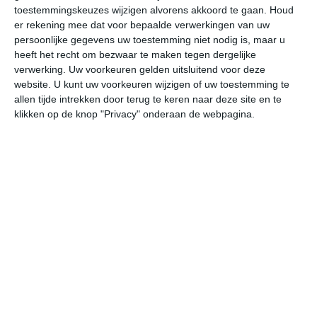
21
L
toestemmingskeuzes wijzigen alvorens akkoord te gaan.
Houd
er rekening mee dat voor bepaalde verwerkingen van uw
W
persoonlijke gegevens uw toestemming niet nodig is, maar u
heeft het recht om bezwaar te maken tegen dergelijke
verwerking. Uw voorkeuren gelden uitsluitend voor deze
do
vr
za
zo
ma
website. U kunt uw voorkeuren wijzigen of uw toestemming te
allen tijde intrekken door terug te keren naar deze site en te
klikken op de knop "Privacy" onderaan de webpagina.
32°
10°
34°
10°
35°
13°
33°
13°
33°
13°
27°C
31°C
30°C
21°C
16°C
13
13:00
16:00
19:00
22:00
01:00
04
13:00
16:00
19:00
22:00
01:00
04
NW 2
NW 3
NW 3
NW 2
NW 2
NN