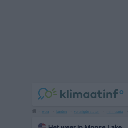
weer
landen
verenigde staten
minnesota
>
>
>
>
Het weer in Moose Lake