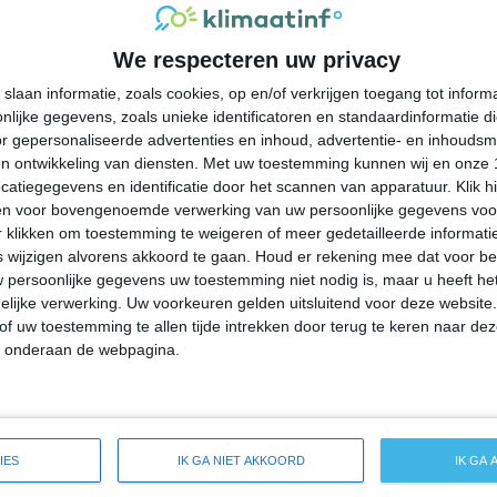
27°
12°
26°
12°
24°
10°
27°
9°
We respecteren uw privacy
19°C
17°C
14°C
14°C
20°C
slaan informatie, zoals cookies, op en/of verkrijgen toegang tot infor
lijke gegevens, zoals unieke identificatoren en standaardinformatie d
22:00
01:00
04:00
07:00
10:00
r gepersonaliseerde advertenties en inhoud, advertentie- en inhoudsm
n ontwikkeling van diensten.
Met uw toestemming kunnen wij en onze 
atiegegevens en identificatie door het scannen van apparatuur. Klik 
en voor bovengenoemde verwerking van uw persoonlijke gegevens voo
22:00
01:00
04:00
07:00
10:00
 klikken om toestemming te weigeren of meer gedetailleerde informatie
wijzigen alvorens akkoord te gaan.
Houd er rekening mee dat voor b
 persoonlijke gegevens uw toestemming niet nodig is, maar u heeft h
ZZW 2
W 1
ONO 0
ONO 0
NO 1
lijke verwerking. Uw voorkeuren gelden uitsluitend voor deze website
of uw toestemming te allen tijde intrekken door terug te keren naar deze
" onderaan de webpagina.
22:00
01:00
04:00
07:00
10:00
ide weersverwachting voor Moose Lake
IES
IK GA NIET AKKOORD
IK GA