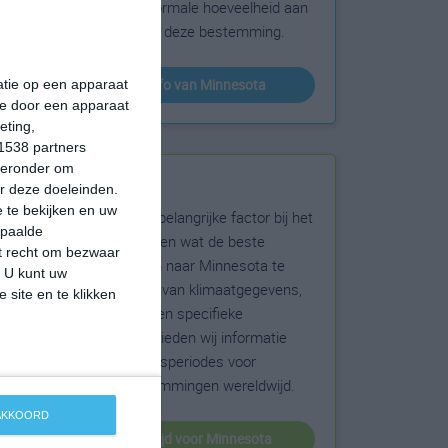
sneeuw en de normale hoeveelheid aan
zonneschijn voor deze bestemming.
klimaatinfo van Minnesota
matie op een apparaat
ie door een apparaat
eting,
1538 partners
hieronder om
Beste reistijd
r deze doeleinden.
 te bekijken en uw
Het weer is een belangrijke factor bij het
epaalde
reizen. Wil je weten wat de beste
et recht om bezwaar
maanden zijn om naar Minnesota te
. U kunt uw
reizen? Op basis van klimaatgegevens,
 site en te klikken
weersextremen en specifieke
weerinformatie bieden wij informatie
over de beste reisperiodes voor
duizenden bestemmingen wereldwijd.
 AKKOORD
beste reistijd voor Minnesota