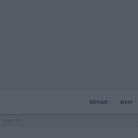
klimaat
weer
moose lake
>