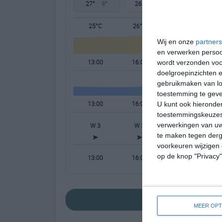
27°
9°
26°
13°
26°
11°
25°C
26°C
25°C
Wij en onze
partners
en verwerken persoon
13:00
16:00
19:00
wordt verzonden voo
doelgroepinzichten e
gebruikmaken van loc
toestemming te gev
13:00
16:00
19:00
U kunt ook hieronder
toestemmingskeuzes 
verwerkingen van uw
W 3
W 3
WZW 2
te maken tegen derge
voorkeuren wijzigen 
op de knop "Privacy
13:00
16:00
19:00
bekijk de uitgebre
MEER OPT