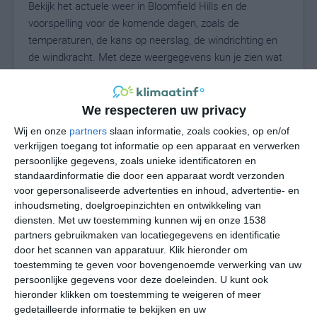
Bekijk het actuele weer in Bloomfield Hills en de
voorspelling voor de komende dagen, zoals de
temperaturen, de kans op neerslag, de windrichting en
de windkracht. Met deze weergegevens kun je zien wat
voor weer je kunt verwachten in Bloomfield Hills. Op
basis van de klimaatstatistieken beschrijven we het
weer per maand in Bloomfield Hills. Dit is geen
We respecteren uw privacy
langetermijnverwachting, maar geeft het gemiddelde
Wij en onze
partners
slaan informatie, zoals cookies, op en/of
weerbeeld voor alle maanden van het jaar. Wil je de
verkrijgen toegang tot informatie op een apparaat en verwerken
uitgebreide weersverwachting voor Bloomfield Hills zien?
persoonlijke gegevens, zoals unieke identificatoren en
Op de pagina met extra weerinformatie tonen we de
standaardinformatie die door een apparaat wordt verzonden
voor gepersonaliseerde advertenties en inhoud, advertentie- en
kans op sneeuw, de gevoelstemperatuur, de
inhoudsmeting, doelgroepinzichten en ontwikkeling van
zichtbaarheid, de UV-kracht, de luchtdruk en meer goede
diensten.
Met uw toestemming kunnen wij en onze 1538
weerinfo.
partners gebruikmaken van locatiegegevens en identificatie
door het scannen van apparatuur. Klik hieronder om
toestemming te geven voor bovengenoemde verwerking van uw
persoonlijke gegevens voor deze doeleinden. U kunt ook
23
N
°C
hieronder klikken om toestemming te weigeren of meer
L
gedetailleerde informatie te bekijken en uw