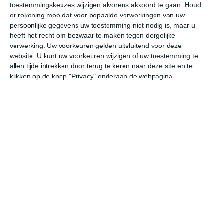
toestemmingskeuzes wijzigen alvorens akkoord te gaan.
Houd
W
er rekening mee dat voor bepaalde verwerkingen van uw
persoonlijke gegevens uw toestemming niet nodig is, maar u
undefined
ma
di
wo
do
heeft het recht om bezwaar te maken tegen dergelijke
verwerking. Uw voorkeuren gelden uitsluitend voor deze
website. U kunt uw voorkeuren wijzigen of uw toestemming te
allen tijde intrekken door terug te keren naar deze site en te
30°
16°
28°
19°
27°
18°
27°
17°
26°
16°
klikken op de knop "Privacy" onderaan de webpagina.
25°C
29°C
28°C
25°C
21°C
20
12:00
15:00
18:00
21:00
00:00
03
12:00
15:00
18:00
21:00
00:00
03
Z 2
ZZW 3
ZW 3
ZW 2
ZW 3
W