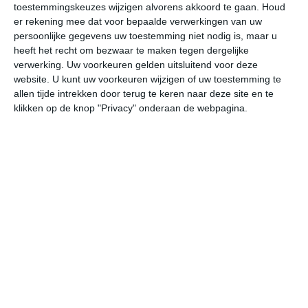
toestemmingskeuzes wijzigen alvorens akkoord te gaan.
Houd
W
er rekening mee dat voor bepaalde verwerkingen van uw
persoonlijke gegevens uw toestemming niet nodig is, maar u
vr
za
zo
ma
di
heeft het recht om bezwaar te maken tegen dergelijke
verwerking. Uw voorkeuren gelden uitsluitend voor deze
website. U kunt uw voorkeuren wijzigen of uw toestemming te
allen tijde intrekken door terug te keren naar deze site en te
32°
22°
32°
22°
33°
22°
33°
23°
33°
24°
klikken op de knop "Privacy" onderaan de webpagina.
32°C
27°C
25°C
24°C
23°C
25
18:00
21:00
00:00
03:00
06:00
09
18:00
21:00
00:00
03:00
06:00
09
ZZW 2
ZZO 2
ZZW 2
ZZW 2
ZZW 2
ZW