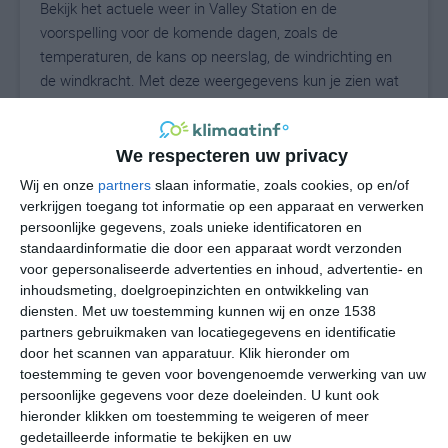
Bekijk het actuele weer in Valley Station en de
voorspelling voor de komende dagen, zoals de
temperaturen, de kans op neerslag, de windrichting en
de windkracht. Met deze weergegevens kun je zien wat
voor weer je kunt verwachten in Valley Station. Op basis
van de klimaatstatistieken beschrijven we het weer per
maand in Valley Station. Dit is geen
We respecteren uw privacy
langetermijnverwachting, maar geeft het gemiddelde
Wij en onze
partners
slaan informatie, zoals cookies, op en/of
weerbeeld voor alle maanden van het jaar. Wil je de
verkrijgen toegang tot informatie op een apparaat en verwerken
uitgebreide weersverwachting voor Valley Station zien?
persoonlijke gegevens, zoals unieke identificatoren en
Op de pagina met extra weerinformatie tonen we de
standaardinformatie die door een apparaat wordt verzonden
voor gepersonaliseerde advertenties en inhoud, advertentie- en
kans op sneeuw, de gevoelstemperatuur, de
inhoudsmeting, doelgroepinzichten en ontwikkeling van
zichtbaarheid, de UV-kracht, de luchtdruk en meer goede
diensten.
Met uw toestemming kunnen wij en onze 1538
weerinfo.
partners gebruikmaken van locatiegegevens en identificatie
door het scannen van apparatuur. Klik hieronder om
toestemming te geven voor bovengenoemde verwerking van uw
persoonlijke gegevens voor deze doeleinden. U kunt ook
28
N
°C
hieronder klikken om toestemming te weigeren of meer
L
gedetailleerde informatie te bekijken en uw