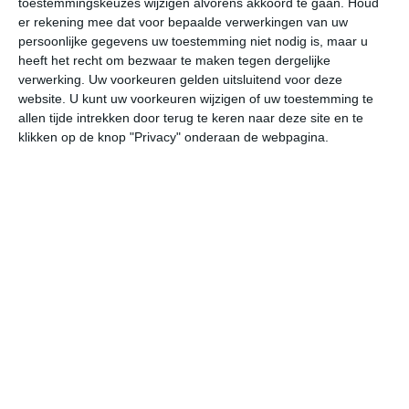
toestemmingskeuzes wijzigen alvorens akkoord te gaan.
Houd
er rekening mee dat voor bepaalde verwerkingen van uw
persoonlijke gegevens uw toestemming niet nodig is, maar u
za
zo
ma
di
wo
heeft het recht om bezwaar te maken tegen dergelijke
verwerking. Uw voorkeuren gelden uitsluitend voor deze
website. U kunt uw voorkeuren wijzigen of uw toestemming te
31°
21°
32°
21°
33°
22°
33°
23°
31°
22°
allen tijde intrekken door terug te keren naar deze site en te
klikken op de knop "Privacy" onderaan de webpagina.
23°C
22°C
22°C
27°C
30°C
30
01:00
04:00
07:00
10:00
13:00
16
01:00
04:00
07:00
10:00
13:00
16
ZZW 1
ZZW 2
ZZW 2
ZW 2
WZW 2
ZW
01:00
04:00
07:00
10:00
13:00
16