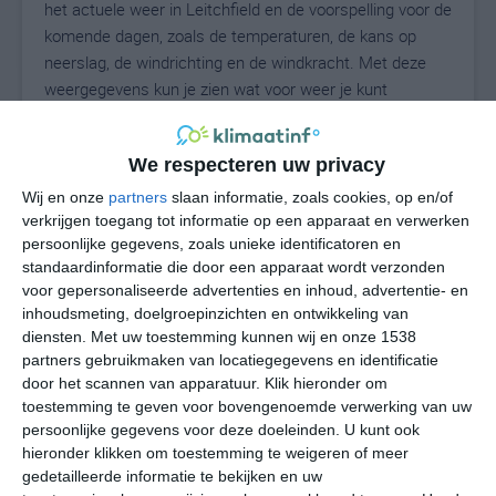
het actuele weer in Leitchfield en de voorspelling voor de
komende dagen, zoals de temperaturen, de kans op
neerslag, de windrichting en de windkracht. Met deze
weergegevens kun je zien wat voor weer je kunt
verwachten in Leitchfield. Op basis van de
klimaatstatistieken beschrijven we het weer per maand
We respecteren uw privacy
in Leitchfield. Dit is geen langetermijnverwachting, maar
geeft het gemiddelde weerbeeld voor alle maanden van
Wij en onze
partners
slaan informatie, zoals cookies, op en/of
het jaar. Wil je de uitgebreide weersverwachting voor
verkrijgen toegang tot informatie op een apparaat en verwerken
persoonlijke gegevens, zoals unieke identificatoren en
Leitchfield zien? Op de pagina met extra weerinformatie
standaardinformatie die door een apparaat wordt verzonden
tonen we de kans op sneeuw, de gevoelstemperatuur,
voor gepersonaliseerde advertenties en inhoud, advertentie- en
de zichtbaarheid, de UV-kracht, de luchtdruk en meer
inhoudsmeting, doelgroepinzichten en ontwikkeling van
goede weerinfo.
diensten.
Met uw toestemming kunnen wij en onze 1538
partners gebruikmaken van locatiegegevens en identificatie
door het scannen van apparatuur. Klik hieronder om
toestemming te geven voor bovengenoemde verwerking van uw
26
N
°C
persoonlijke gegevens voor deze doeleinden. U kunt ook
hieronder klikken om toestemming te weigeren of meer
L
gedetailleerde informatie te bekijken en uw
W