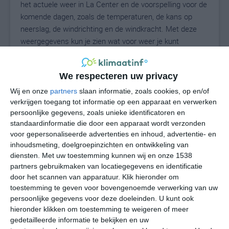
het actuele weer in La Center en de voorspelling voor de
komende dagen, zoals de temperaturen, de kans op
neerslag, de windrichting en de windkracht. Met deze
weergegevens kun je zien wat voor weer je kunt
verwachten in La Center. Op basis van de
klimaatstatistieken beschrijven we het weer per maand
We respecteren uw privacy
in La Center. Dit is geen langetermijnverwachting, maar
geeft het gemiddelde weerbeeld voor alle maanden van
Wij en onze
partners
slaan informatie, zoals cookies, op en/of
het jaar. Wil je de uitgebreide weersverwachting voor La
verkrijgen toegang tot informatie op een apparaat en verwerken
persoonlijke gegevens, zoals unieke identificatoren en
Center zien? Op de pagina met extra weerinformatie
standaardinformatie die door een apparaat wordt verzonden
tonen we de kans op sneeuw, de gevoelstemperatuur,
voor gepersonaliseerde advertenties en inhoud, advertentie- en
de zichtbaarheid, de UV-kracht, de luchtdruk en meer
inhoudsmeting, doelgroepinzichten en ontwikkeling van
goede weerinfo.
diensten.
Met uw toestemming kunnen wij en onze 1538
partners gebruikmaken van locatiegegevens en identificatie
door het scannen van apparatuur. Klik hieronder om
toestemming te geven voor bovengenoemde verwerking van uw
25
N
°C
persoonlijke gegevens voor deze doeleinden. U kunt ook
hieronder klikken om toestemming te weigeren of meer
L
gedetailleerde informatie te bekijken en uw
W