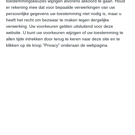
toestemmingskeuzes wijzigen alvorens akkoord te gaan.
Houd
er rekening mee dat voor bepaalde verwerkingen van uw
persoonlijke gegevens uw toestemming niet nodig is, maar u
do
vr
za
zo
ma
heeft het recht om bezwaar te maken tegen dergelijke
verwerking. Uw voorkeuren gelden uitsluitend voor deze
website. U kunt uw voorkeuren wijzigen of uw toestemming te
31°
20°
32°
22°
33°
22°
33°
22°
33°
23°
allen tijde intrekken door terug te keren naar deze site en te
klikken op de knop "Privacy" onderaan de webpagina.
28°C
29°C
30°C
27°C
24°C
23
11:00
14:00
17:00
20:00
23:00
02
11:00
14:00
17:00
20:00
23:00
02
NNW 1
NNO 1
OZO 1
OZO 1
ZO 1
ZZ
11:00
14:00
17:00
20:00
23:00
02