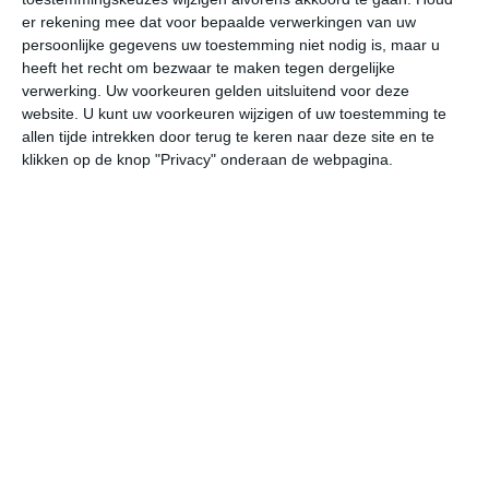
er rekening mee dat voor bepaalde verwerkingen van uw
za
zo
ma
di
wo
persoonlijke gegevens uw toestemming niet nodig is, maar u
heeft het recht om bezwaar te maken tegen dergelijke
verwerking. Uw voorkeuren gelden uitsluitend voor deze
30°
21°
30°
20°
31°
21°
30°
22°
29°
21°
website. U kunt uw voorkeuren wijzigen of uw toestemming te
allen tijde intrekken door terug te keren naar deze site en te
28°C
29°C
27°C
24°C
23°C
22
klikken op de knop "Privacy" onderaan de webpagina.
13:00
16:00
19:00
22:00
01:00
04
13:00
16:00
19:00
22:00
01:00
04
WZW 2
WZW 2
ZW 1
ZZW 1
ZW 1
ZW
13:00
16:00
19:00
22:00
01:00
04