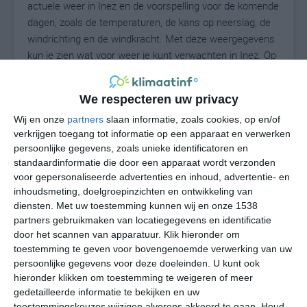
actuele weer in Inez en de voorspelling voor de komende
dagen, zoals de temperaturen, de kans op neerslag, de
windrichting en de windkracht. Met deze weergegevens
kun je zien wat voor weer je kunt verwachten in Inez. Op
basis van de klimaatstatistieken beschrijven we het
weer per maand in Inez. Dit is geen
We respecteren uw privacy
langetermijnverwachting, maar geeft het gemiddelde
weerbeeld voor alle maanden van het jaar. Wil je de
Wij en onze
partners
slaan informatie, zoals cookies, op en/of
verkrijgen toegang tot informatie op een apparaat en verwerken
uitgebreide weersverwachting voor Inez zien? Op de
persoonlijke gegevens, zoals unieke identificatoren en
pagina met extra weerinformatie tonen we de kans op
standaardinformatie die door een apparaat wordt verzonden
sneeuw, de gevoelstemperatuur, de zichtbaarheid, de
voor gepersonaliseerde advertenties en inhoud, advertentie- en
UV-kracht, de luchtdruk en meer goede weerinfo.
inhoudsmeting, doelgroepinzichten en ontwikkeling van
diensten.
Met uw toestemming kunnen wij en onze 1538
partners gebruikmaken van locatiegegevens en identificatie
door het scannen van apparatuur. Klik hieronder om
25
N
°C
toestemming te geven voor bovengenoemde verwerking van uw
persoonlijke gegevens voor deze doeleinden. U kunt ook
L
hieronder klikken om toestemming te weigeren of meer
W
gedetailleerde informatie te bekijken en uw
toestemmingskeuzes wijzigen alvorens akkoord te gaan.
Houd