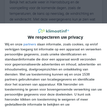
Bekijk het actuele weer in Harrodsburg en de
voorspelling voor de komende dagen, zoals de
temperaturen, de kans op neerslag, de windrichting en
de windkracht. Met deze weergegevens kun je zien wat
voor weer je kunt verwachten in Harrodsburg. Op basis
van de klimaatstatistieken beschrijven we het weer per
maand in Harrodsburg. Dit is geen
We respecteren uw privacy
langetermijnverwachting, maar geeft het gemiddelde
Wij en onze
partners
slaan informatie, zoals cookies, op en/of
weerbeeld voor alle maanden van het jaar. Wil je de
verkrijgen toegang tot informatie op een apparaat en verwerken
uitgebreide weersverwachting voor Harrodsburg zien?
persoonlijke gegevens, zoals unieke identificatoren en
Op de pagina met extra weerinformatie tonen we de
standaardinformatie die door een apparaat wordt verzonden
voor gepersonaliseerde advertenties en inhoud, advertentie- en
kans op sneeuw, de gevoelstemperatuur, de
inhoudsmeting, doelgroepinzichten en ontwikkeling van
zichtbaarheid, de UV-kracht, de luchtdruk en meer goede
diensten.
Met uw toestemming kunnen wij en onze 1538
weerinfo.
partners gebruikmaken van locatiegegevens en identificatie
door het scannen van apparatuur. Klik hieronder om
toestemming te geven voor bovengenoemde verwerking van uw
persoonlijke gegevens voor deze doeleinden. U kunt ook
28
N
°C
hieronder klikken om toestemming te weigeren of meer
L
gedetailleerde informatie te bekijken en uw