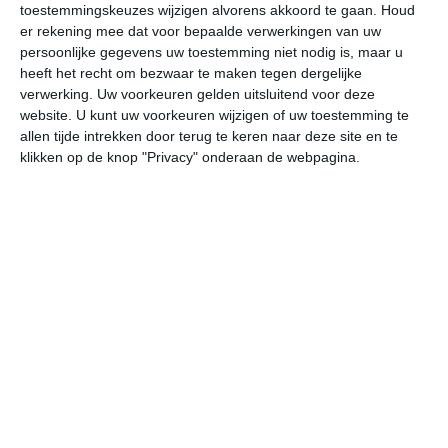
toestemmingskeuzes wijzigen alvorens akkoord te gaan.
Houd
W
er rekening mee dat voor bepaalde verwerkingen van uw
persoonlijke gegevens uw toestemming niet nodig is, maar u
ma
di
wo
do
vr
heeft het recht om bezwaar te maken tegen dergelijke
verwerking. Uw voorkeuren gelden uitsluitend voor deze
website. U kunt uw voorkeuren wijzigen of uw toestemming te
allen tijde intrekken door terug te keren naar deze site en te
31°
23°
33°
21°
32°
22°
31°
22°
30°
21°
klikken op de knop "Privacy" onderaan de webpagina.
23°C
22°C
22°C
25°C
30°C
32
00:00
03:00
06:00
09:00
12:00
15
00:00
03:00
06:00
09:00
12:00
15
ZZW 2
Z 2
ZW 2
ZW 2
ZW 3
WZ