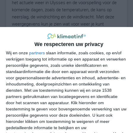
het actuele weer in Ulysses en de voorspelling voor de
komende dagen, zoals de temperaturen, de kans op
neerslag, de windrichting en de windkracht. Met deze
weergegevens kun je zien wat voor weer je kunt
verwachten in Ulysses. Op basis van de
klimaatstatistieken beschrijven we het weer per maand
We respecteren uw privacy
in Ulysses. Dit is geen langetermijnverwachting, maar
geeft het gemiddelde weerbeeld voor alle maanden van
Wij en onze
partners
slaan informatie, zoals cookies, op en/of
het jaar. Wil je de uitgebreide weersverwachting voor
verkrijgen toegang tot informatie op een apparaat en verwerken
persoonlijke gegevens, zoals unieke identificatoren en
Ulysses zien? Op de pagina met extra weerinformatie
standaardinformatie die door een apparaat wordt verzonden
tonen we de kans op sneeuw, de gevoelstemperatuur,
voor gepersonaliseerde advertenties en inhoud, advertentie- en
de zichtbaarheid, de UV-kracht, de luchtdruk en meer
inhoudsmeting, doelgroepinzichten en ontwikkeling van
goede weerinfo.
diensten.
Met uw toestemming kunnen wij en onze 1538
partners gebruikmaken van locatiegegevens en identificatie
door het scannen van apparatuur. Klik hieronder om
toestemming te geven voor bovengenoemde verwerking van uw
27
N
°C
persoonlijke gegevens voor deze doeleinden. U kunt ook
hieronder klikken om toestemming te weigeren of meer
L
gedetailleerde informatie te bekijken en uw
W