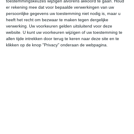
toestemmingskeuzes wijzigen alvorens akkoord te gaan.
Houd
er rekening mee dat voor bepaalde verwerkingen van uw
persoonlijke gegevens uw toestemming niet nodig is, maar u
do
vr
za
zo
ma
heeft het recht om bezwaar te maken tegen dergelijke
verwerking. Uw voorkeuren gelden uitsluitend voor deze
website. U kunt uw voorkeuren wijzigen of uw toestemming te
35°
16°
38°
18°
39°
18°
40°
22°
39°
22°
allen tijde intrekken door terug te keren naar deze site en te
klikken op de knop "Privacy" onderaan de webpagina.
37°C
29°C
24°C
22°C
20°C
24
18:00
21:00
00:00
03:00
06:00
09
18:00
21:00
00:00
03:00
06:00
09
Z 4
ZO 3
ZZO 3
Z 3
Z 3
ZW
18:00
21:00
00:00
03:00
06:00
09