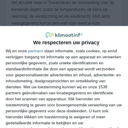
het actuele weer in Towanda en de voorspelling voor de
komende dagen, zoals de temperaturen, de kans op
neerslag, de windrichting en de windkracht. Met deze
weergegevens kun je zien wat voor weer je kunt
verwachten in Towanda. Op basis van de
klimaatstatistieken beschrijven we het weer per maand
We respecteren uw privacy
in Towanda. Dit is geen langetermijnverwachting, maar
geeft het gemiddelde weerbeeld voor alle maanden van
Wij en onze
partners
slaan informatie, zoals cookies, op en/of
het jaar. Wil je de uitgebreide weersverwachting voor
verkrijgen toegang tot informatie op een apparaat en verwerken
persoonlijke gegevens, zoals unieke identificatoren en
Towanda zien? Op de pagina met extra weerinformatie
standaardinformatie die door een apparaat wordt verzonden
tonen we de kans op sneeuw, de gevoelstemperatuur,
voor gepersonaliseerde advertenties en inhoud, advertentie- en
de zichtbaarheid, de UV-kracht, de luchtdruk en meer
inhoudsmeting, doelgroepinzichten en ontwikkeling van
goede weerinfo.
diensten.
Met uw toestemming kunnen wij en onze 1538
partners gebruikmaken van locatiegegevens en identificatie
door het scannen van apparatuur. Klik hieronder om
toestemming te geven voor bovengenoemde verwerking van uw
31
N
°C
persoonlijke gegevens voor deze doeleinden. U kunt ook
hieronder klikken om toestemming te weigeren of meer
L
gedetailleerde informatie te bekijken en uw
W