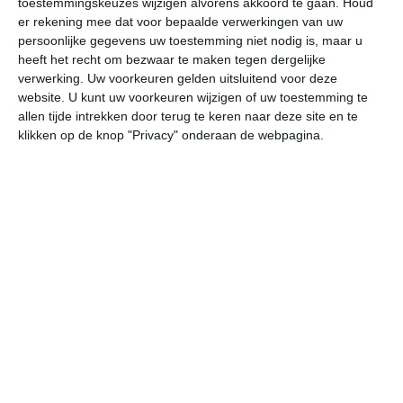
toestemmingskeuzes wijzigen alvorens akkoord te gaan.
Houd
er rekening mee dat voor bepaalde verwerkingen van uw
persoonlijke gegevens uw toestemming niet nodig is, maar u
undefined
ma
di
wo
do
heeft het recht om bezwaar te maken tegen dergelijke
verwerking. Uw voorkeuren gelden uitsluitend voor deze
website. U kunt uw voorkeuren wijzigen of uw toestemming te
38°
24°
37°
24°
37°
25°
37°
25°
37°
24°
allen tijde intrekken door terug te keren naar deze site en te
klikken op de knop "Privacy" onderaan de webpagina.
30°C
35°C
37°C
36°C
31°C
29
10:00
13:00
16:00
19:00
22:00
01
10:00
13:00
16:00
19:00
22:00
01
ZZW 4
ZZW 4
ZZW 4
Z 4
Z 4
Z
10:00
13:00
16:00
19:00
22:00
01