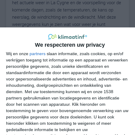
het actuele weer in La Cygne en de voorspelling voor de
komende dagen, zoals de temperaturen, de kans op
neerslag, de windrichting en de windkracht. Met deze
weergegevens kun je zien wat voor weer je kunt
verwachten in La Cygne. Op basis van de
klimaatstatistieken beschrijven we het weer per maand
We respecteren uw privacy
in La Cygne. Dit is geen langetermijnverwachting, maar
geeft het gemiddelde weerbeeld voor alle maanden van
Wij en onze
partners
slaan informatie, zoals cookies, op en/of
het jaar. Wil je de uitgebreide weersverwachting voor La
verkrijgen toegang tot informatie op een apparaat en verwerken
persoonlijke gegevens, zoals unieke identificatoren en
Cygne zien? Op de pagina met extra weerinformatie
standaardinformatie die door een apparaat wordt verzonden
tonen we de kans op sneeuw, de gevoelstemperatuur,
voor gepersonaliseerde advertenties en inhoud, advertentie- en
de zichtbaarheid, de UV-kracht, de luchtdruk en meer
inhoudsmeting, doelgroepinzichten en ontwikkeling van
goede weerinfo.
diensten.
Met uw toestemming kunnen wij en onze 1538
partners gebruikmaken van locatiegegevens en identificatie
door het scannen van apparatuur. Klik hieronder om
toestemming te geven voor bovengenoemde verwerking van uw
31
N
°C
persoonlijke gegevens voor deze doeleinden. U kunt ook
hieronder klikken om toestemming te weigeren of meer
L
gedetailleerde informatie te bekijken en uw
W