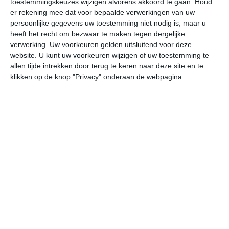
toestemmingskeuzes wijzigen alvorens akkoord te gaan.
Houd
er rekening mee dat voor bepaalde verwerkingen van uw
persoonlijke gegevens uw toestemming niet nodig is, maar u
ma
di
wo
do
vr
heeft het recht om bezwaar te maken tegen dergelijke
verwerking. Uw voorkeuren gelden uitsluitend voor deze
website. U kunt uw voorkeuren wijzigen of uw toestemming te
36°
24°
37°
25°
38°
26°
37°
24°
36°
23°
allen tijde intrekken door terug te keren naar deze site en te
klikken op de knop "Privacy" onderaan de webpagina.
25°C
29°C
34°C
36°C
34°C
30
07:00
10:00
13:00
16:00
19:00
22
07:00
10:00
13:00
16:00
19:00
22
Z 3
ZZW 3
ZZW 4
ZZW 4
ZZW 3
Z
07:00
10:00
13:00
16:00
19:00
22