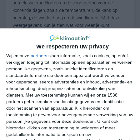
actuele weer in Horton en de voorspelling voor de
komende dagen, zoals de temperaturen, de kans op
neerslag, de windrichting en de windkracht. Met deze
weergegevens kun je zien wat voor weer je kunt
verwachten in Horton. Op basis van de
klimaatstatistieken beschrijven we het weer per maand
We respecteren uw privacy
in Horton. Dit is geen langetermijnverwachting, maar
geeft het gemiddelde weerbeeld voor alle maanden van
Wij en onze
partners
slaan informatie, zoals cookies, op en/of
het jaar. Wil je de uitgebreide weersverwachting voor
verkrijgen toegang tot informatie op een apparaat en verwerken
persoonlijke gegevens, zoals unieke identificatoren en
Horton zien? Op de pagina met extra weerinformatie
standaardinformatie die door een apparaat wordt verzonden
tonen we de kans op sneeuw, de gevoelstemperatuur,
voor gepersonaliseerde advertenties en inhoud, advertentie- en
de zichtbaarheid, de UV-kracht, de luchtdruk en meer
inhoudsmeting, doelgroepinzichten en ontwikkeling van
goede weerinfo.
diensten.
Met uw toestemming kunnen wij en onze 1538
partners gebruikmaken van locatiegegevens en identificatie
door het scannen van apparatuur. Klik hieronder om
toestemming te geven voor bovengenoemde verwerking van uw
22
N
°C
persoonlijke gegevens voor deze doeleinden. U kunt ook
hieronder klikken om toestemming te weigeren of meer
L
gedetailleerde informatie te bekijken en uw
W