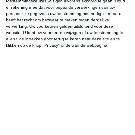
toestemmingskeuzes wijzigen alvorens akkoord te gaan.
Houd
er rekening mee dat voor bepaalde verwerkingen van uw
persoonlijke gegevens uw toestemming niet nodig is, maar u
do
vr
za
zo
ma
heeft het recht om bezwaar te maken tegen dergelijke
verwerking. Uw voorkeuren gelden uitsluitend voor deze
website. U kunt uw voorkeuren wijzigen of uw toestemming te
27°
18°
31°
19°
32°
19°
34°
22°
35°
23°
allen tijde intrekken door terug te keren naar deze site en te
klikken op de knop "Privacy" onderaan de webpagina.
25°C
27°C
26°C
22°C
21°C
20
13:00
16:00
19:00
22:00
01:00
04
13:00
16:00
19:00
22:00
01:00
04
ONO 1
ONO 1
O 1
O 1
ZO 1
Z
13:00
16:00
19:00
22:00
01:00
04