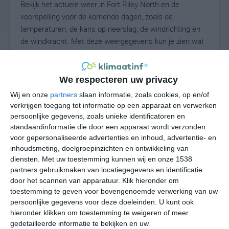
Bekijk het actuele weer in Fort Riley North en de
voorspelling voor de komende dagen, zoals de
temperaturen, de kans op neerslag, de windrichting en
de windkracht. Met deze weergegevens kun je zien wat
voor weer je kunt verwachten in Fort Riley North. Op
basis van de klimaatstatistieken beschrijven we het
weer per maand in Fort Riley North. Dit is geen
We respecteren uw privacy
langetermijnverwachting, maar geeft het gemiddelde
Wij en onze
partners
slaan informatie, zoals cookies, op en/of
weerbeeld voor alle maanden van het jaar. Wil je de
verkrijgen toegang tot informatie op een apparaat en verwerken
uitgebreide weersverwachting voor Fort Riley North
persoonlijke gegevens, zoals unieke identificatoren en
zien? Op de pagina met extra weerinformatie tonen we
standaardinformatie die door een apparaat wordt verzonden
voor gepersonaliseerde advertenties en inhoud, advertentie- en
de kans op sneeuw, de gevoelstemperatuur, de
inhoudsmeting, doelgroepinzichten en ontwikkeling van
zichtbaarheid, de UV-kracht, de luchtdruk en meer goede
diensten.
Met uw toestemming kunnen wij en onze 1538
weerinfo.
partners gebruikmaken van locatiegegevens en identificatie
door het scannen van apparatuur. Klik hieronder om
toestemming te geven voor bovengenoemde verwerking van uw
persoonlijke gegevens voor deze doeleinden. U kunt ook
26
N
°C
hieronder klikken om toestemming te weigeren of meer
L
gedetailleerde informatie te bekijken en uw