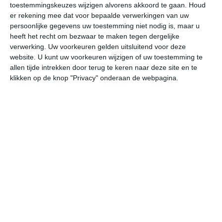
toestemmingskeuzes wijzigen alvorens akkoord te gaan.
Houd
W
er rekening mee dat voor bepaalde verwerkingen van uw
persoonlijke gegevens uw toestemming niet nodig is, maar u
vr
za
zo
ma
di
heeft het recht om bezwaar te maken tegen dergelijke
verwerking. Uw voorkeuren gelden uitsluitend voor deze
website. U kunt uw voorkeuren wijzigen of uw toestemming te
allen tijde intrekken door terug te keren naar deze site en te
29°
22°
33°
20°
34°
20°
36°
23°
36°
25°
klikken op de knop "Privacy" onderaan de webpagina.
23°C
21°C
21°C
23°C
28°C
31
00:00
03:00
06:00
09:00
12:00
15
00:00
03:00
06:00
09:00
12:00
15
OZO 2
ZZO 2
ZZO 2
Z 2
Z 3
ZZ