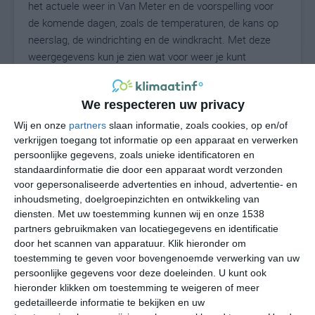
het actuele weer in Van Meter en de voorspelling voor
de komende dagen, zoals de temperaturen, de kans op
neerslag, de windrichting en de windkracht. Met deze
weergegevens kun je zien wat voor weer je kunt
verwachten in Van Meter. Op basis van de
klimaatstatistieken beschrijven we het weer per maand
We respecteren uw privacy
in Van Meter. Dit is geen langetermijnverwachting, maar
geeft het gemiddelde weerbeeld voor alle maanden van
Wij en onze
partners
slaan informatie, zoals cookies, op en/of
het jaar. Wil je de uitgebreide weersverwachting voor
verkrijgen toegang tot informatie op een apparaat en verwerken
persoonlijke gegevens, zoals unieke identificatoren en
Van Meter zien? Op de pagina met extra weerinformatie
standaardinformatie die door een apparaat wordt verzonden
tonen we de kans op sneeuw, de gevoelstemperatuur,
voor gepersonaliseerde advertenties en inhoud, advertentie- en
de zichtbaarheid, de UV-kracht, de luchtdruk en meer
inhoudsmeting, doelgroepinzichten en ontwikkeling van
goede weerinfo.
diensten.
Met uw toestemming kunnen wij en onze 1538
partners gebruikmaken van locatiegegevens en identificatie
door het scannen van apparatuur. Klik hieronder om
toestemming te geven voor bovengenoemde verwerking van uw
24
N
°C
persoonlijke gegevens voor deze doeleinden. U kunt ook
hieronder klikken om toestemming te weigeren of meer
L
gedetailleerde informatie te bekijken en uw
W