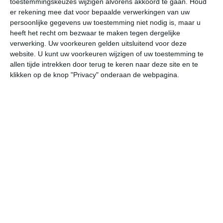
toestemmingskeuzes wijzigen alvorens akkoord te gaan.
Houd
er rekening mee dat voor bepaalde verwerkingen van uw
persoonlijke gegevens uw toestemming niet nodig is, maar u
vr
za
zo
ma
di
heeft het recht om bezwaar te maken tegen dergelijke
verwerking. Uw voorkeuren gelden uitsluitend voor deze
website. U kunt uw voorkeuren wijzigen of uw toestemming te
29°
18°
28°
15°
32°
20°
32°
21°
30°
21°
allen tijde intrekken door terug te keren naar deze site en te
klikken op de knop "Privacy" onderaan de webpagina.
27°C
24°C
21°C
19°C
16°C
20
18:00
21:00
00:00
03:00
06:00
09
18:00
21:00
00:00
03:00
06:00
09
ZW 3
W 2
NNW 2
NNW 2
NNW 1
NN
18:00
21:00
00:00
03:00
06:00
09