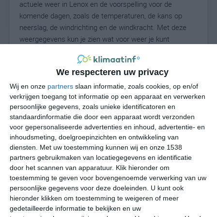
actuele weer in Lenox en de voorspelling voor de
komende dagen, zoals de temperaturen, de kans op
neerslag, de windrichting en de windkracht. Met deze
weergegevens kun je zien wat voor weer je kunt
verwachten in Lenox. Op basis van de
klimaatstatistieken beschrijven we het weer per maand
We respecteren uw privacy
in Lenox. Dit is geen langetermijnverwachting, maar
geeft het gemiddelde weerbeeld voor alle maanden van
Wij en onze
partners
slaan informatie, zoals cookies, op en/of
het jaar. Wil je de uitgebreide weersverwachting voor
verkrijgen toegang tot informatie op een apparaat en verwerken
persoonlijke gegevens, zoals unieke identificatoren en
Lenox zien? Op de pagina met extra weerinformatie
standaardinformatie die door een apparaat wordt verzonden
tonen we de kans op sneeuw, de gevoelstemperatuur,
voor gepersonaliseerde advertenties en inhoud, advertentie- en
de zichtbaarheid, de UV-kracht, de luchtdruk en meer
inhoudsmeting, doelgroepinzichten en ontwikkeling van
goede weerinfo.
diensten.
Met uw toestemming kunnen wij en onze 1538
partners gebruikmaken van locatiegegevens en identificatie
door het scannen van apparatuur. Klik hieronder om
toestemming te geven voor bovengenoemde verwerking van uw
22
N
°C
persoonlijke gegevens voor deze doeleinden. U kunt ook
hieronder klikken om toestemming te weigeren of meer
L
gedetailleerde informatie te bekijken en uw
W