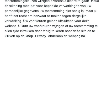
toestemmingskeuzes wijzigen alvorens akkoord te gaan.
Houd
er rekening mee dat voor bepaalde verwerkingen van uw
persoonlijke gegevens uw toestemming niet nodig is, maar u
do
vr
za
zo
ma
heeft het recht om bezwaar te maken tegen dergelijke
verwerking. Uw voorkeuren gelden uitsluitend voor deze
website. U kunt uw voorkeuren wijzigen of uw toestemming te
26°
16°
30°
19°
30°
18°
32°
20°
32°
22°
allen tijde intrekken door terug te keren naar deze site en te
klikken op de knop "Privacy" onderaan de webpagina.
26°C
21°C
20°C
19°C
20°C
25
19:00
22:00
01:00
04:00
07:00
10
19:00
22:00
01:00
04:00
07:00
10
ZZO 1
ZZO 2
ZZO 1
Z 2
Z 2
ZZ
19:00
22:00
01:00
04:00
07:00
10