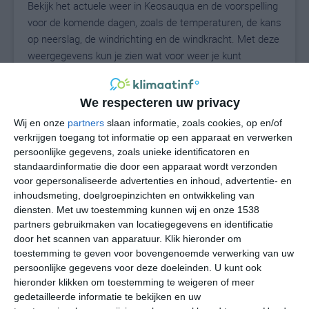
Bekijk het actuele weer in Keosauqua en de voorspelling
voor de komende dagen, zoals de temperaturen, de kans
op neerslag, de windrichting en de windkracht. Met deze
weergegevens kun je zien wat voor weer je kunt
verwachten in Keosauqua. Op basis van de
klimaatstatistieken beschrijven we het weer per maand
We respecteren uw privacy
in Keosauqua. Dit is geen langetermijnverwachting,
maar geeft het gemiddelde weerbeeld voor alle
Wij en onze
partners
slaan informatie, zoals cookies, op en/of
maanden van het jaar. Wil je de uitgebreide
verkrijgen toegang tot informatie op een apparaat en verwerken
persoonlijke gegevens, zoals unieke identificatoren en
weersverwachting voor Keosauqua zien? Op de pagina
standaardinformatie die door een apparaat wordt verzonden
met extra weerinformatie tonen we de kans op sneeuw,
voor gepersonaliseerde advertenties en inhoud, advertentie- en
de gevoelstemperatuur, de zichtbaarheid, de UV-kracht,
inhoudsmeting, doelgroepinzichten en ontwikkeling van
de luchtdruk en meer goede weerinfo.
diensten.
Met uw toestemming kunnen wij en onze 1538
partners gebruikmaken van locatiegegevens en identificatie
door het scannen van apparatuur. Klik hieronder om
toestemming te geven voor bovengenoemde verwerking van uw
23
N
°C
persoonlijke gegevens voor deze doeleinden. U kunt ook
hieronder klikken om toestemming te weigeren of meer
L
gedetailleerde informatie te bekijken en uw
W