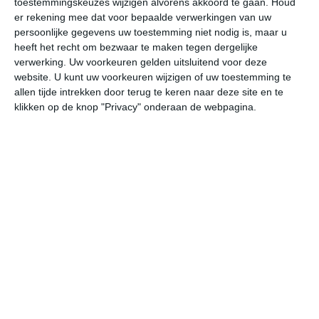
toestemmingskeuzes wijzigen alvorens akkoord te gaan.
Houd
er rekening mee dat voor bepaalde verwerkingen van uw
persoonlijke gegevens uw toestemming niet nodig is, maar u
do
vr
za
zo
ma
heeft het recht om bezwaar te maken tegen dergelijke
verwerking. Uw voorkeuren gelden uitsluitend voor deze
website. U kunt uw voorkeuren wijzigen of uw toestemming te
28°
18°
31°
19°
31°
19°
32°
20°
34°
21°
allen tijde intrekken door terug te keren naar deze site en te
klikken op de knop "Privacy" onderaan de webpagina.
26°C
27°C
26°C
22°C
21°C
20
13:00
16:00
19:00
22:00
01:00
04
13:00
16:00
19:00
22:00
01:00
04
Z 1
ZZO 1
ZZO 1
ZZO 1
ZZO 1
ZZ
13:00
16:00
19:00
22:00
01:00
04