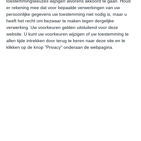
toestemmingskeuzes wijzigen alvorens akkoord te gaan.
Houd
er rekening mee dat voor bepaalde verwerkingen van uw
persoonlijke gegevens uw toestemming niet nodig is, maar u
undefined
ma
di
wo
do
heeft het recht om bezwaar te maken tegen dergelijke
verwerking. Uw voorkeuren gelden uitsluitend voor deze
website. U kunt uw voorkeuren wijzigen of uw toestemming te
32°
20°
31°
21°
31°
21°
29°
21°
25°
19°
allen tijde intrekken door terug te keren naar deze site en te
klikken op de knop "Privacy" onderaan de webpagina.
19°C
21°C
24°C
28°C
31°C
29
04:00
07:00
10:00
13:00
16:00
19
04:00
07:00
10:00
13:00
16:00
19
ZZO 2
ZZO 3
Z 3
ZZO 3
ZZO 3
O
04:00
07:00
10:00
13:00
16:00
19