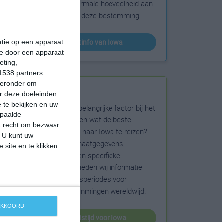
sneeuw en de normale hoeveelheid aan
zonneschijn voor deze bestemming.
klimaatinfo van Iowa
matie op een apparaat
ie door een apparaat
eting,
1538 partners
hieronder om
Beste reistijd
r deze doeleinden.
 te bekijken en uw
Het weer is een belangrijke factor bij het
epaalde
reizen. Wil je weten wat de beste
et recht om bezwaar
maanden zijn om naar Iowa te reizen?
. U kunt uw
Op basis van klimaatgegevens,
 site en te klikken
weersextremen en specifieke
weerinformatie bieden wij informatie
over de beste reisperiodes voor
duizenden bestemmingen wereldwijd.
 AKKOORD
beste reistijd voor Iowa