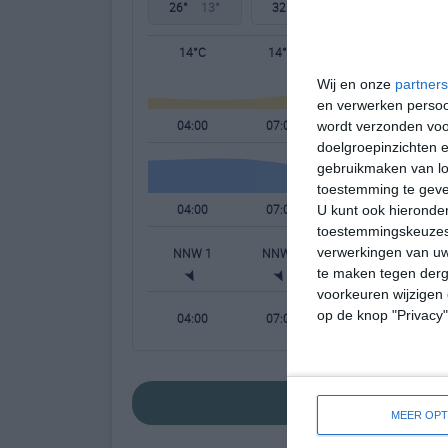
26°
13°
32°
19°
30°
20°
14°C
14°C
20°C
Wij en onze
partners
en verwerken persoon
04:00
07:00
10:00
wordt verzonden voo
doelgroepinzichten e
gebruikmaken van loc
toestemming te gev
04:00
07:00
10:00
U kunt ook hieronder
toestemmingskeuzes 
verwerkingen van uw
NNW 1
NNW 0
O 1
te maken tegen derge
voorkeuren wijzigen 
op de knop "Privacy
04:00
07:00
10:00
bekijk de uitgeb
MEER OPT