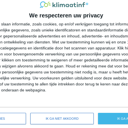
30°
20°
28°
19°
28°
16°
24°
12°
We respecteren uw privacy
24°C
25°C
24°C
21°C
20°C
slaan informatie, zoals cookies, op en/of verkrijgen toegang tot infor
lijke gegevens, zoals unieke identificatoren en standaardinformatie d
13:00
16:00
19:00
22:00
01:00
r gepersonaliseerde advertenties en inhoud, advertentie- en inhoudsm
n ontwikkeling van diensten.
Met uw toestemming kunnen wij en onze 
atiegegevens en identificatie door het scannen van apparatuur. Klik 
en voor bovengenoemde verwerking van uw persoonlijke gegevens voo
13:00
16:00
19:00
22:00
01:00
 klikken om toestemming te weigeren of meer gedetailleerde informatie
wijzigen alvorens akkoord te gaan.
Houd er rekening mee dat voor b
 persoonlijke gegevens uw toestemming niet nodig is, maar u heeft h
ZZO 2
ZO 2
ZO 2
ZO 2
ZZO 3
lijke verwerking. Uw voorkeuren gelden uitsluitend voor deze website
of uw toestemming te allen tijde intrekken door terug te keren naar deze
" onderaan de webpagina.
13:00
16:00
19:00
22:00
01:00
reide weersverwachting voor Gowrie
IES
IK GA NIET AKKOORD
IK GA