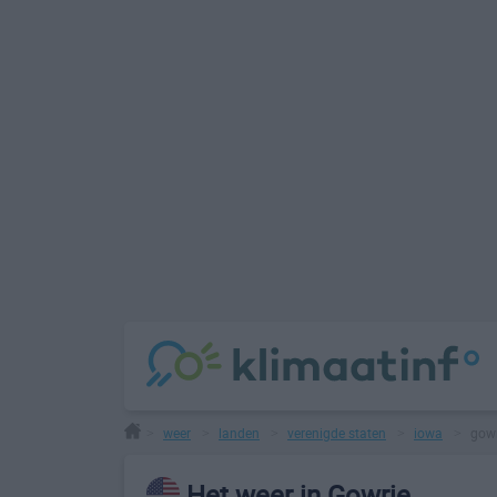
weer
landen
verenigde staten
iowa
gowr
>
>
>
>
>
Het weer in Gowrie