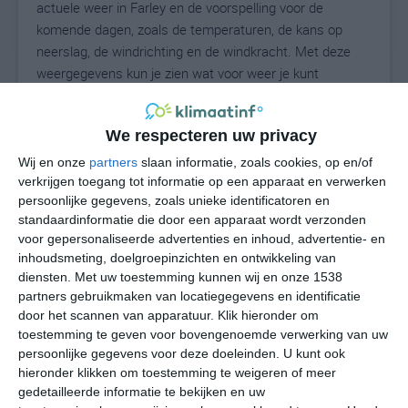
actuele weer in Farley en de voorspelling voor de
komende dagen, zoals de temperaturen, de kans op
neerslag, de windrichting en de windkracht. Met deze
weergegevens kun je zien wat voor weer je kunt
verwachten in Farley. Op basis van de
klimaatstatistieken beschrijven we het weer per maand
We respecteren uw privacy
in Farley. Dit is geen langetermijnverwachting, maar
geeft het gemiddelde weerbeeld voor alle maanden van
Wij en onze
partners
slaan informatie, zoals cookies, op en/of
het jaar. Wil je de uitgebreide weersverwachting voor
verkrijgen toegang tot informatie op een apparaat en verwerken
persoonlijke gegevens, zoals unieke identificatoren en
Farley zien? Op de pagina met extra weerinformatie
standaardinformatie die door een apparaat wordt verzonden
tonen we de kans op sneeuw, de gevoelstemperatuur,
voor gepersonaliseerde advertenties en inhoud, advertentie- en
de zichtbaarheid, de UV-kracht, de luchtdruk en meer
inhoudsmeting, doelgroepinzichten en ontwikkeling van
goede weerinfo.
diensten.
Met uw toestemming kunnen wij en onze 1538
partners gebruikmaken van locatiegegevens en identificatie
door het scannen van apparatuur. Klik hieronder om
toestemming te geven voor bovengenoemde verwerking van uw
23
N
°C
persoonlijke gegevens voor deze doeleinden. U kunt ook
hieronder klikken om toestemming te weigeren of meer
L
gedetailleerde informatie te bekijken en uw
W