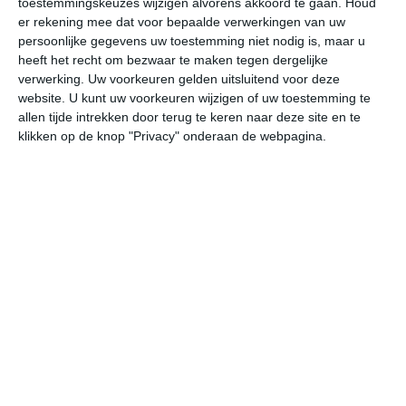
toestemmingskeuzes wijzigen alvorens akkoord te gaan.
Houd
er rekening mee dat voor bepaalde verwerkingen van uw
persoonlijke gegevens uw toestemming niet nodig is, maar u
vr
za
zo
ma
di
heeft het recht om bezwaar te maken tegen dergelijke
verwerking. Uw voorkeuren gelden uitsluitend voor deze
website. U kunt uw voorkeuren wijzigen of uw toestemming te
28°
18°
27°
16°
28°
18°
29°
20°
27°
19°
allen tijde intrekken door terug te keren naar deze site en te
klikken op de knop "Privacy" onderaan de webpagina.
25°C
27°C
27°C
24°C
20°C
19
11:00
14:00
17:00
20:00
23:00
02
11:00
14:00
17:00
20:00
23:00
02
ZZW 2
ZW 3
Z 3
WZW 3
W 2
WN
11:00
14:00
17:00
20:00
23:00
02