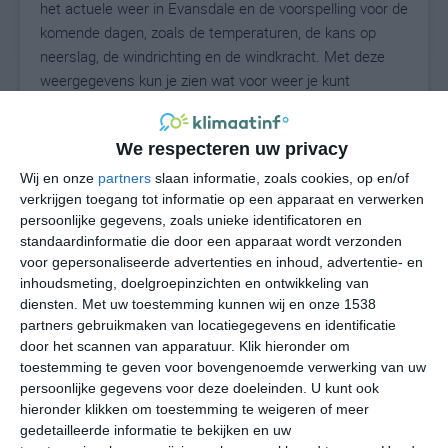
het actuele weer in Evansdale en de voorspelling voor de
komende dagen, zoals de temperaturen, de kans op
neerslag, de windrichting en de windkracht. Met deze
weergegevens kun je zien wat voor weer je kunt
verwachten in Evansdale. Op basis van de
klimaatstatistieken beschrijven we het weer per maand
We respecteren uw privacy
in Evansdale. Dit is geen langetermijnverwachting, maar
geeft het gemiddelde weerbeeld voor alle maanden van
Wij en onze
partners
slaan informatie, zoals cookies, op en/of
het jaar. Wil je de uitgebreide weersverwachting voor
verkrijgen toegang tot informatie op een apparaat en verwerken
persoonlijke gegevens, zoals unieke identificatoren en
Evansdale zien? Op de pagina met extra weerinformatie
standaardinformatie die door een apparaat wordt verzonden
tonen we de kans op sneeuw, de gevoelstemperatuur,
voor gepersonaliseerde advertenties en inhoud, advertentie- en
de zichtbaarheid, de UV-kracht, de luchtdruk en meer
inhoudsmeting, doelgroepinzichten en ontwikkeling van
goede weerinfo.
diensten.
Met uw toestemming kunnen wij en onze 1538
partners gebruikmaken van locatiegegevens en identificatie
door het scannen van apparatuur. Klik hieronder om
toestemming te geven voor bovengenoemde verwerking van uw
23
N
°C
persoonlijke gegevens voor deze doeleinden. U kunt ook
hieronder klikken om toestemming te weigeren of meer
L
gedetailleerde informatie te bekijken en uw
W