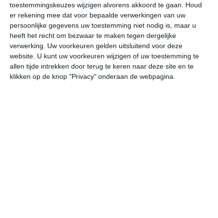
toestemmingskeuzes wijzigen alvorens akkoord te gaan.
Houd
W
er rekening mee dat voor bepaalde verwerkingen van uw
persoonlijke gegevens uw toestemming niet nodig is, maar u
vr
za
zo
ma
di
heeft het recht om bezwaar te maken tegen dergelijke
verwerking. Uw voorkeuren gelden uitsluitend voor deze
website. U kunt uw voorkeuren wijzigen of uw toestemming te
allen tijde intrekken door terug te keren naar deze site en te
27°
17°
26°
12°
30°
17°
28°
18°
26°
16°
klikken op de knop "Privacy" onderaan de webpagina.
17°C
19°C
24°C
25°C
25°C
23
05:00
08:00
11:00
14:00
17:00
20
05:00
08:00
11:00
14:00
17:00
20
Z 3
ZZW 3
ZZW 3
WZW 3
NNW 3
NN