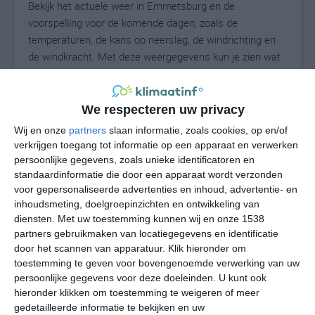
Bekijk het actuele weer in Emmetsburg en de
voorspelling voor de komende dagen, zoals de
temperaturen, de kans op neerslag, de windrichting en
de windkracht. Met deze weergegevens kun je zien wat
voor weer je kunt verwachten in Emmetsburg. Op basis
van de klimaatstatistieken beschrijven we het weer per
maand in Emmetsburg. Dit is geen
We respecteren uw privacy
langetermijnverwachting, maar geeft het gemiddelde
Wij en onze
partners
slaan informatie, zoals cookies, op en/of
weerbeeld voor alle maanden van het jaar. Wil je de
verkrijgen toegang tot informatie op een apparaat en verwerken
uitgebreide weersverwachting voor Emmetsburg zien?
persoonlijke gegevens, zoals unieke identificatoren en
Op de pagina met extra weerinformatie tonen we de
standaardinformatie die door een apparaat wordt verzonden
voor gepersonaliseerde advertenties en inhoud, advertentie- en
kans op sneeuw, de gevoelstemperatuur, de
inhoudsmeting, doelgroepinzichten en ontwikkeling van
zichtbaarheid, de UV-kracht, de luchtdruk en meer goede
diensten.
Met uw toestemming kunnen wij en onze 1538
weerinfo.
partners gebruikmaken van locatiegegevens en identificatie
door het scannen van apparatuur. Klik hieronder om
toestemming te geven voor bovengenoemde verwerking van uw
persoonlijke gegevens voor deze doeleinden. U kunt ook
21
N
°C
hieronder klikken om toestemming te weigeren of meer
L
gedetailleerde informatie te bekijken en uw