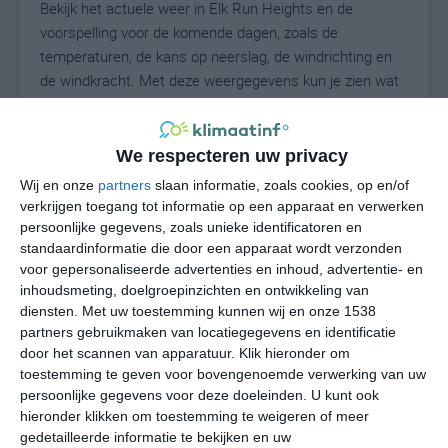
Bekijk het actuele weer in Elk Run Heights en de
voorspelling voor de komende dagen, zoals de
temperaturen, de kans op neerslag, de windrichting en
de windkracht. Met deze weergegevens kun je zien wat
voor weer je kunt verwachten in Elk Run Heights. Op
basis van de klimaatstatistieken beschrijven we het
weer per maand in Elk Run Heights. Dit is geen
We respecteren uw privacy
langetermijnverwachting, maar geeft het gemiddelde
Wij en onze
partners
slaan informatie, zoals cookies, op en/of
weerbeeld voor alle maanden van het jaar. Wil je de
verkrijgen toegang tot informatie op een apparaat en verwerken
uitgebreide weersverwachting voor Elk Run Heights
persoonlijke gegevens, zoals unieke identificatoren en
zien? Op de pagina met extra weerinformatie tonen we
standaardinformatie die door een apparaat wordt verzonden
voor gepersonaliseerde advertenties en inhoud, advertentie- en
de kans op sneeuw, de gevoelstemperatuur, de
inhoudsmeting, doelgroepinzichten en ontwikkeling van
zichtbaarheid, de UV-kracht, de luchtdruk en meer goede
diensten.
Met uw toestemming kunnen wij en onze 1538
weerinfo.
partners gebruikmaken van locatiegegevens en identificatie
door het scannen van apparatuur. Klik hieronder om
toestemming te geven voor bovengenoemde verwerking van uw
persoonlijke gegevens voor deze doeleinden. U kunt ook
24
N
°C
hieronder klikken om toestemming te weigeren of meer
L
gedetailleerde informatie te bekijken en uw