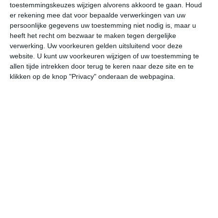
toestemmingskeuzes wijzigen alvorens akkoord te gaan.
Houd
W
er rekening mee dat voor bepaalde verwerkingen van uw
persoonlijke gegevens uw toestemming niet nodig is, maar u
ma
di
wo
do
vr
heeft het recht om bezwaar te maken tegen dergelijke
verwerking. Uw voorkeuren gelden uitsluitend voor deze
website. U kunt uw voorkeuren wijzigen of uw toestemming te
allen tijde intrekken door terug te keren naar deze site en te
29°
20°
29°
20°
29°
20°
24°
18°
23°
16°
klikken op de knop "Privacy" onderaan de webpagina.
20°C
25°C
27°C
28°C
27°C
23
07:00
10:00
13:00
16:00
19:00
22
07:00
10:00
13:00
16:00
19:00
22
ONO 2
O 2
O 3
OZO 2
O 2
O