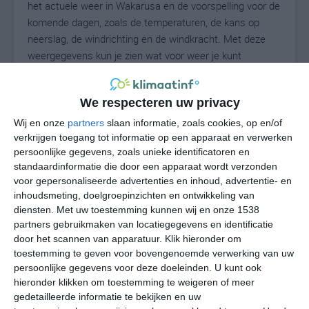
het actuele weer in Wakarusa en de voorspelling voor de
komende dagen, zoals de temperaturen, de kans op
neerslag, de windrichting en de windkracht. Met deze
weergegevens kun je zien wat voor weer je kunt
verwachten in Wakarusa. Op basis van de
klimaatstatistieken beschrijven we het weer per maand
We respecteren uw privacy
in Wakarusa. Dit is geen langetermijnverwachting, maar
geeft het gemiddelde weerbeeld voor alle maanden van
Wij en onze
partners
slaan informatie, zoals cookies, op en/of
het jaar. Wil je de uitgebreide weersverwachting voor
verkrijgen toegang tot informatie op een apparaat en verwerken
persoonlijke gegevens, zoals unieke identificatoren en
Wakarusa zien? Op de pagina met extra weerinformatie
standaardinformatie die door een apparaat wordt verzonden
tonen we de kans op sneeuw, de gevoelstemperatuur,
voor gepersonaliseerde advertenties en inhoud, advertentie- en
de zichtbaarheid, de UV-kracht, de luchtdruk en meer
inhoudsmeting, doelgroepinzichten en ontwikkeling van
goede weerinfo.
diensten.
Met uw toestemming kunnen wij en onze 1538
partners gebruikmaken van locatiegegevens en identificatie
door het scannen van apparatuur. Klik hieronder om
toestemming te geven voor bovengenoemde verwerking van uw
22
N
°C
persoonlijke gegevens voor deze doeleinden. U kunt ook
hieronder klikken om toestemming te weigeren of meer
L
gedetailleerde informatie te bekijken en uw
W