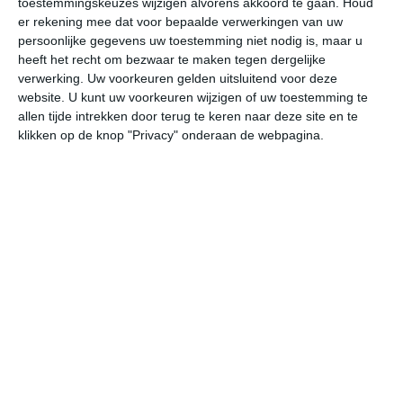
toestemmingskeuzes wijzigen alvorens akkoord te gaan.
Houd
er rekening mee dat voor bepaalde verwerkingen van uw
persoonlijke gegevens uw toestemming niet nodig is, maar u
za
zo
ma
di
wo
heeft het recht om bezwaar te maken tegen dergelijke
verwerking. Uw voorkeuren gelden uitsluitend voor deze
website. U kunt uw voorkeuren wijzigen of uw toestemming te
26°
18°
28°
14°
28°
20°
26°
19°
26°
18°
allen tijde intrekken door terug te keren naar deze site en te
klikken op de knop "Privacy" onderaan de webpagina.
21°C
20°C
22°C
25°C
26°C
25
03:00
06:00
09:00
12:00
15:00
18
03:00
06:00
09:00
12:00
15:00
18
ZZW 2
ZW 2
WZW 3
W 3
WNW 3
NW
03:00
06:00
09:00
12:00
15:00
18