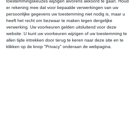
toestemmingskeuzes wijzigen alvorens akkoord te gaan.
Houd
er rekening mee dat voor bepaalde verwerkingen van uw
persoonlijke gegevens uw toestemming niet nodig is, maar u
za
zo
ma
di
wo
heeft het recht om bezwaar te maken tegen dergelijke
verwerking. Uw voorkeuren gelden uitsluitend voor deze
website. U kunt uw voorkeuren wijzigen of uw toestemming te
30°
21°
31°
18°
31°
22°
30°
22°
28°
20°
allen tijde intrekken door terug te keren naar deze site en te
klikken op de knop "Privacy" onderaan de webpagina.
29°C
28°C
25°C
21°C
20°C
19
15:00
18:00
21:00
00:00
03:00
06
15:00
18:00
21:00
00:00
03:00
06
W 3
W 3
WNW 1
W 1
ONO 0
ZO
15:00
18:00
21:00
00:00
03:00
06