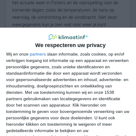
het actuele weer in Fishers en de voorspelling voor de
komende dagen, zoals de temperaturen, de kans op
neerslag, de windrichting en de windkracht. Met deze
weergegevens kun je zien wat voor weer je kunt
verwachten in Fishers. Op basis van de
klimaatstatistieken beschrijven we het weer per maand
We respecteren uw privacy
in Fishers. Dit is geen langetermijnverwachting, maar
geeft het gemiddelde weerbeeld voor alle maanden van
Wij en onze
partners
slaan informatie, zoals cookies, op en/of
het jaar. Wil je de uitgebreide weersverwachting voor
verkrijgen toegang tot informatie op een apparaat en verwerken
persoonlijke gegevens, zoals unieke identificatoren en
Fishers zien? Op de pagina met extra weerinformatie
standaardinformatie die door een apparaat wordt verzonden
tonen we de kans op sneeuw, de gevoelstemperatuur,
voor gepersonaliseerde advertenties en inhoud, advertentie- en
de zichtbaarheid, de UV-kracht, de luchtdruk en meer
inhoudsmeting, doelgroepinzichten en ontwikkeling van
goede weerinfo.
diensten.
Met uw toestemming kunnen wij en onze 1538
partners gebruikmaken van locatiegegevens en identificatie
door het scannen van apparatuur. Klik hieronder om
toestemming te geven voor bovengenoemde verwerking van uw
25
N
°C
persoonlijke gegevens voor deze doeleinden. U kunt ook
hieronder klikken om toestemming te weigeren of meer
L
gedetailleerde informatie te bekijken en uw
W